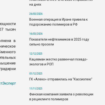
на днях
26/03/2026
Военная операция в Иране привела к
ощности
подорожанию полимеров в РФ
07 тысяч
16/03/2026
Показатели нефтехимиков в 2025 году
олнена в
сильно просели
ническое
бменного
12/12/2025
ительных
Кацевман жестко развенчал псевдо-
вышение
экологов и РОП
радирни
01/12/2025
ГК «Алеко» отправилась на "Кассиопею"
тЭксперт
11/11/2025
Финская компания заявила о революции
в рециклинге полимеров