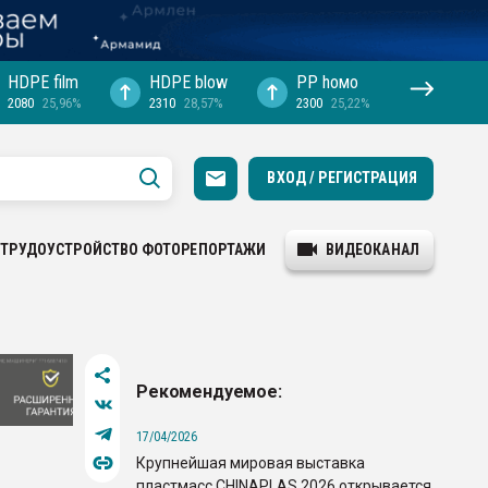
HDPE film
HDPE blow
PP hомо
2080
25,96%
2310
28,57%
2300
25,22%
ВХОД / РЕГИСТРАЦИЯ
ТРУДОУСТРОЙСТВО
ФОТОРЕПОРТАЖИ
ВИДЕОКАНАЛ
Рекомендуемое:
17/04/2026
Крупнейшая мировая выставка
пластмасс CHINAPLAS 2026 открывается