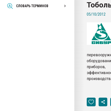
Тоболь
Всё, что касается выду
СЛОВАРЬ ТЕРМИНОВ
бутылок
05/10/2012
ПЕРЕЙТИ НА 
перевооруж
оборудовани
приборов,
эффективно
производства