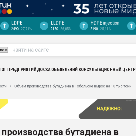
LDPE
LLDPE
HDPE injection
2490
27,71%
2150
26,05%
2190
25,11%
еса -
ината полного
"Ижевскому
ватить рынок
ЛОГ ПРЕДПРИЯТИЙ
ДОСКА ОБЪЯВЛЕНИЙ
КОНСУЛЬТАЦИОННЫЙ ЦЕНТР
ериала
машины:
ости
Объем производства бутадиена в Тобольске вырос на 10 тыс тонн
, с.-в.
ция выходит на
отке
ь" довольна
производства бутадиена в
ьном рынке