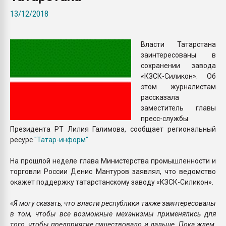
Armaloy PC/ABS-1IM че
13/12/2018
ПЕРЕЙТИ НА 
Власти Татарстана
заинтересованы в
сохранении завода
«КЗСК-Силикон». Об
этом журналистам
рассказала
заместитель главы
пресс-службы
Президента РТ Лилия Галимова, сообщает региональный
ресурс
"Татар-информ"
.
На прошлой неделе глава Министерства промышленности и
торговли России Денис Мантуров заявлял, что ведомство
окажет поддержку татарстанскому заводу «КЗСК-Силикон».
«Я могу сказать, что власти республики также заинтересованы
в том, чтобы все возможные механизмы применялись для
того, чтобы предприятие существовало и дальше. Пока ждем,