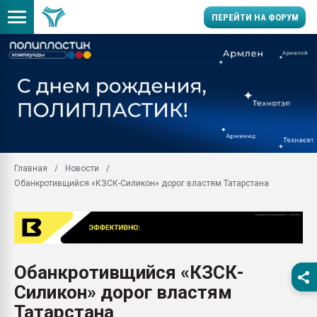
ПЕРЕЙТИ НА ФОРУМ
Помощь в подборе мат
Вакуум-формовочные 
ближайшее подмосковье
Подмосковье, Москва
28.07.2026 Автоматиза
первый план в перераб
Главная
Новости
пластмасс
Обанкротивщийся «КЗСК-Силикон» дорог властям Татарстана
28.07.2026 "Техноникол
ситуацией на строител
Всё, что касается выду
бутылок
Обанкротивщийся «КЗСК-
Материал поверхности 
вакуумного формовани
Силикон» дорог властям
Продам отходы Компо
Татарстана
поликарбоната и АБС-п