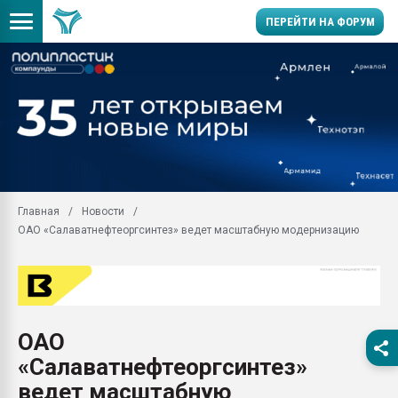
ПЕРЕЙТИ НА ФОРУМ
Продажа готового бизн
производство SPC лам
цикла
29.07.2026 ФРП помог 
заводу пластмасс" зах
ППЭ
Главная
Новости
Помощь в подборе мат
ОАО «Салаватнефтеоргсинтез» ведет масштабную модернизацию
Вакуум-формовочные 
ближайшее подмосковье
Подмосковье, Москва
28.07.2026 Автоматиза
первый план в перераб
ОАО
пластмасс
«Салаватнефтеоргсинтез»
28.07.2026 "Техноникол
ситуацией на строител
ведет масштабную