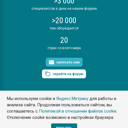
>3 000
специалистов в день на нашем форуме
>20 000
тем обсуждается
20
стран со всего мира
написать нам
перейти на форум
Мы используем cookie и
Яндекс.Метрику
для работы и
ПластЭксперт © 2006. Все права защищены
анализа сайта. Продолжая пользоваться сайтом, вы
Разрешается копирование материалов сайта с обязательной
ссылкой на www.e-plastic.ru
соглашаетесь с
Политикой в отношении файлов cookie
.
Отключение cookie возможно в настройках браузера.
Разработка сайта