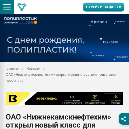
ПЕРЕЙТИ НА ФОРУМ
Продажа готового бизн
производство SPC лам
цикла
29.07.2026 ФРП помог 
заводу пластмасс" зах
ППЭ
Главная
Новости
Помощь в подборе мат
ОАО «Нижнекамскнефтехим» открыл новый класс для подготовки
Вакуум-формовочные 
персонала
ближайшее подмосковье
Подмосковье, Москва
28.07.2026 Автоматиза
первый план в перераб
пластмасс
ОАО «Нижнекамскнефтехим»
28.07.2026 "Техноникол
открыл новый класс для
ситуацией на строител