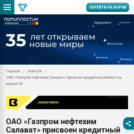
ПЕРЕЙТИ НА ФОРУМ
Продажа готового бизн
производство SPC лам
цикла
29.07.2026 ФРП помог 
заводу пластмасс" зах
ППЭ
Главная
Новости
Помощь в подборе мат
ОАО «Газпром нефтехим Салават» присвоен кредитный рейтинг на
Вакуум-формовочные 
уровне А+.
ближайшее подмосковье
Подмосковье, Москва
28.07.2026 Автоматиза
первый план в перераб
пластмасс
ОАО «Газпром нефтехим
28.07.2026 "Техноникол
Салават» присвоен кредитный
ситуацией на строител