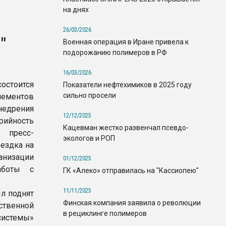
на днях
26/03/2026
"
Военная операция в Иране привела к
подорожанию полимеров в РФ
16/03/2026
состоится
Показатели нефтехимиков в 2025 году
сильно просели
лементов
недрения
12/12/2025
ийность
Кацевман жестко развенчал псевдо-
 пресс-
экологов и РОП
оездка на
анизации
01/12/2025
аботы с
ГК «Алеко» отправилась на "Кассиопею"
11/11/2025
л поднят
Финская компания заявила о революции
ственной
в рециклинге полимеров
системы»