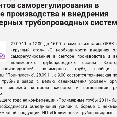
нтов саморегулирования в
ва ПЭТ
е производства и внедрения
ерных трубопроводных систем
ФОРУМ
27.09.11. с 12:00 до 16:00 в рамках выставки ОВВК 
«круглый стол» «О необходимости введения э
саморегулирования в секторе производства и в
полимерных трубопроводных систем. Категор
ий-производителей полимерных труб», сообщила
ы "Полипластик". 28.09.11. с 9.00 состоится техническая п
 трубный завод с целью ознакомления уровнем орг
ва, системой контроля качества и организации р
м.
кущего года на конференции «Полимерные трубы 2011» бы
еобходимости объединения усилий в борьбе с некаче
лимерной продукции. НП «Полимерные трубопроводные 