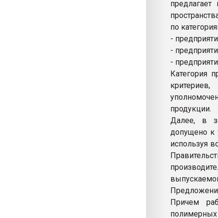
предлагает
пространств
по категория
- предприят
- предприяти
- предприяти
Категория п
критериев
уполномоче
продукции.
Далее, в з
допущено к 
используя в
Правительс
производит
выпускаемой 
Предложение
Причем ра
полимерных