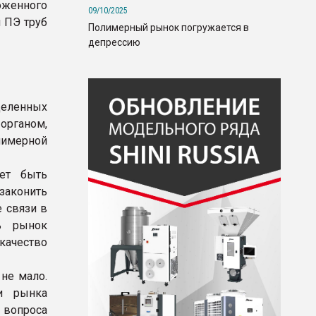
оженного
09/10/2025
 ПЭ труб
Полимерный рынок погружается в
депрессию
деленных
рганом,
лимерной
жет быть
законить
 связи в
ь рынок
качество
не мало.
и рынка
вопроса