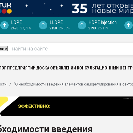
LDPE
LLDPE
HDPE injection
2490
27,71%
2150
26,05%
2190
25,11%
еса -
ината полного
"Ижевскому
ватить рынок
ЛОГ ПРЕДПРИЯТИЙ
ДОСКА ОБЪЯВЛЕНИЙ
КОНСУЛЬТАЦИОННЫЙ ЦЕНТР
ериала
машины:
ости
"О необходимости введения элементов саморегулирования в секто
, с.-в.
ция выходит на
отке
ь" довольна
обходимости введения
ьном рынке