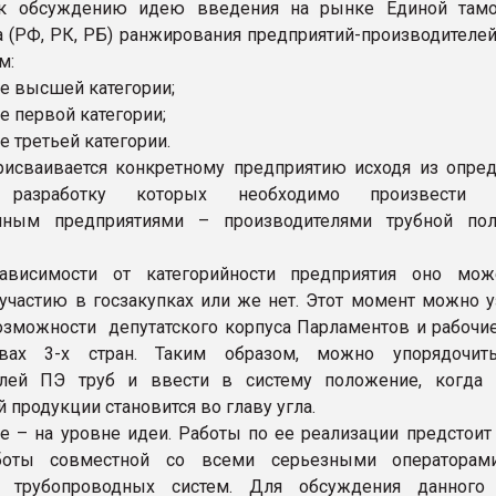
 к обсуждению идею введения на рынке Единой там
а (РФ, РК, РБ) ранжирования предприятий-производителей
м:
ие высшей категории;
е первой категории;
е третьей категории.
рисваивается конкретному предприятию исходя из опре
, разработку которых необходимо произвести о
нным предприятиями – производителями трубной по
ависимости от категорийности предприятия оно мо
участию в госзакупках или же нет. Этот момент можно у
озможности депутатского корпуса Парламентов и рабочие
твах 3-х стран. Таким образом, можно упорядочит
елей ПЭ труб и ввести в систему положение, когда 
продукции становится во главу угла.
 – на уровне идеи. Работы по ее реализации предстоит 
боты совместной со всеми серьезными операторам
 трубопроводных систем. Для обсуждения данного 