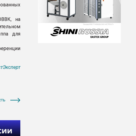
есованных
 ОВВК, на
ительном
уппа для
ференции
тЭксперт
сть