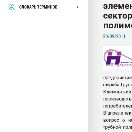
элеме
Всё, что касается выду
СЛОВАРЬ ТЕРМИНОВ
бутылок
сектор
полим
ПЕРЕЙТИ НА 
20/09/2011
предприят
служба Групп
Климовский
производст
потребителе
В апреле те
вопрос о н
трубной по