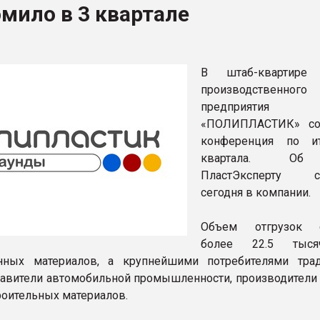
мило в 3 квартале
ва ПЭТ
ФОРУМ
В штаб-квартире 
производственного
предприятия
«ПОЛИПЛАСТИК» сос
конференция по и
квартала. Об
ПластЭксперту с
сегодня в компании.
Объем отгрузок с
более 22.5 тыс
нных материалов, а крупнейшими потребителями тра
тавители автомобильной промышленности, производители
троительных материалов.