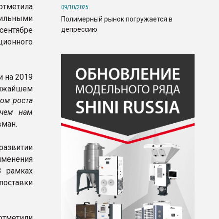
отметила
09/10/2025
бильными
Полимерный рынок погружается в
депрессию
сентябре
ионного
 на 2019
ближайшем
том роста
 чем нам
вман.
азвитии
менения
В рамках
поставки
отметили