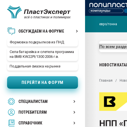
евро/тонна
Продажа готового бизн
ОБСУЖДАЕМ НА ФОРУМЕ
производство SPC лам
цикла
Формовка подкрылков из ПНД
29.07.2026 ФРП помог 
Села батарейка и слетела программа
заводу пластмасс" зах
на BMB KW22PI/1300 2006 г.в.
ППЭ
НОВОСТИ
КАТА
Поддельная смазка на рынке
Помощь в подборе мат
Вакуум-формовочные 
Главная
Нов
ПЕРЕЙТИ НА ФОРУМ
ближайшее подмосковье
Подмосковье, Москва
28.07.2026 Автоматиза
СПЕЦИАЛИСТАМ
первый план в перераб
пластмасс
ПОТРЕБИТЕЛЯМ
28.07.2026 "Техноникол
НПП «
ситуацией на строител
СПРАВОЧНИК