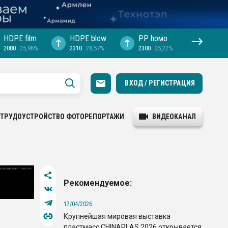
HDPE film
HDPE blow
PP hомо
2080
25,96%
2310
28,57%
2300
25,22%
ВХОД / РЕГИСТРАЦИЯ
ТРУДОУСТРОЙСТВО
ФОТОРЕПОРТАЖИ
ВИДЕОКАНАЛ
Рекомендуемое:
17/04/2026
Крупнейшая мировая выставка
пластмасс CHINAPLAS 2026 открывается