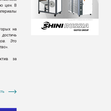
ю цен. В
материалы
торых на
достичь
дов. Это
тво».
ктив за
сть