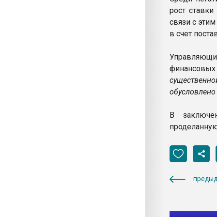
рост ставки
связи с эти
в счет пост
Управляющи
финансовы
существенн
обусловлено
В заключе
проделанную
предыд