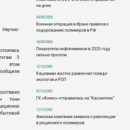
на днях
26/03/2026
Военная операция в Иране привела к
Научно-
подорожанию полимеров в РФ
16/03/2026
Показатели нефтехимиков в 2025 году
тоялась
сильно просели
тогам 3
 этом
12/12/2025
ообщили
Кацевман жестко развенчал псевдо-
экологов и РОП
01/12/2025
оставил
ГК «Алеко» отправилась на "Кассиопею"
яч тонн
диционно
11/11/2025
 бытовой
Финская компания заявила о революции
в рециклинге полимеров