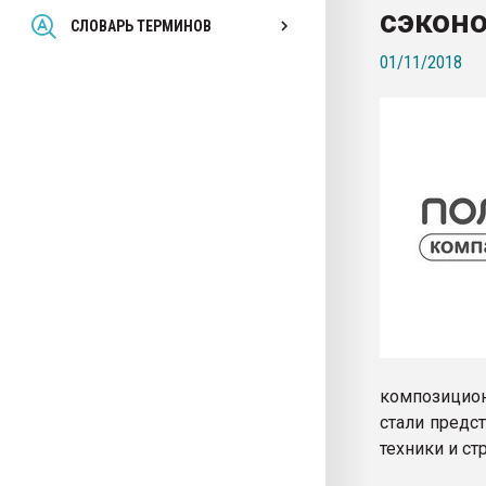
сэконо
Всё, что касается выду
СЛОВАРЬ ТЕРМИНОВ
бутылок
01/11/2018
ПЕРЕЙТИ НА 
композицио
стали предс
техники и с