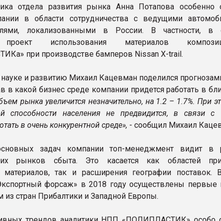
ника отдела развития рынка Анна Потапова особенно 
пании в области сотрудничества с ведущими автомо
елями, локализованными в России. В частности, в 
 проект использования материалов композиц
Ка» при производстве бамперов Nissan X-trail.
 науке и развитию Михаил Кацевман поделился прогнозами
зав в какой бизнес среде компании придется работать в 
бъем рынка увеличится незначительно, на 1.2 – 1.7%. При э
ой способности населения не предвидится, в связи с
отать в очень конкурентной среде»,
- сообщил Михаил Каце
сновных задач компании топ-менеджмент видит в р
их рынков сбыта. Это касается как областей при
 материалов, так и расширения географии поставок. 
кспортный форсаж» в 2018 году осуществлены первые 
м из стран Прибалтики и Западной Европы.
тивных трендов аналитики НПП «ПОЛИПЛАСТИК» особо 