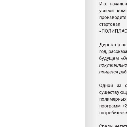
И.о. началь
успехи ком
производит
стартовал
«ПОЛИПЛАСТИ
Директор по
год, расска
будущем.
«О
покупательн
придется раб
Одной из о
существующ
полимерных
программ «Э
потребителя
Среди нега