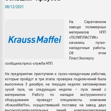
Всё, что касается выду
08/12/2021
бутылок
На Саратовском
ПЕРЕЙТИ НА 
заводе полимерных
материалов НПП
«ПОЛИПЛАСТИК»
начались пуско-
наладочные работы.
Об этом
ПластЭксперту
сообщила пресс-служба НПП.
На предприятии приступили к пуско-наладочным работам,
которые пройдут в три этапа: проверка подключений была
выполнена 3 декабря, на текущую неделю запланирован
сухой пуск, на следующую неделю – пуск линий с
материалом. Работу по наладке экструзионного
оборудования проведут специалисты компании
«KraussMaffei», осуществившей поставку на завод двух
высокопроизводительных линий компаундирования