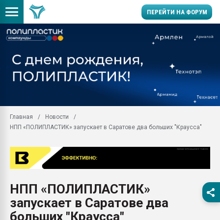
ПЕРЕЙТИ НА ФОРУМ
Продажа готового бизн
производство SPC лам
цикла
29.07.2026 ФРП помог 
заводу пластмасс" зах
ППЭ
Главная
Новости
Помощь в подборе мат
НПП «ПОЛИПЛАСТИК» запускает в Саратове два больших "Краусса"
Вакуум-формовочные 
ближайшее подмосковье
Подмосковье, Москва
28.07.2026 Автоматиза
первый план в перераб
НПП «ПОЛИПЛАСТИК»
пластмасс
запускает в Саратове два
28.07.2026 "Техноникол
ситуацией на строител
больших "Краусса"