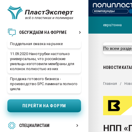
евро/тонна
Помощь в подборе мат
ОБСУЖДАЕМ НА ФОРУМЕ
Вакуум-формовочные 
Поддельная смазка на рынке
ближайшее подмосковье
Подмосковье, Москва
11.09.2020 Нанотрубки настолько
универсальны, что российские
28.07.2026 Автоматиза
умельцы изготовили мембраны для
первый план в перераб
НОВОСТИ
КАТА
колонок полностью из них
пластмасс
Продажа готового бизнеса -
28.07.2026 "Техноникол
Главная
Нов
производство SPC ламината полного
ситуацией на строител
цикла
Всё, что касается выду
бутылок
ПЕРЕЙТИ НА ФОРУМ
Материал поверхности 
вакуумного формовани
НПП «
СПЕЦИАЛИСТАМ
Продам отходы Компо
поликарбоната и АБС-п