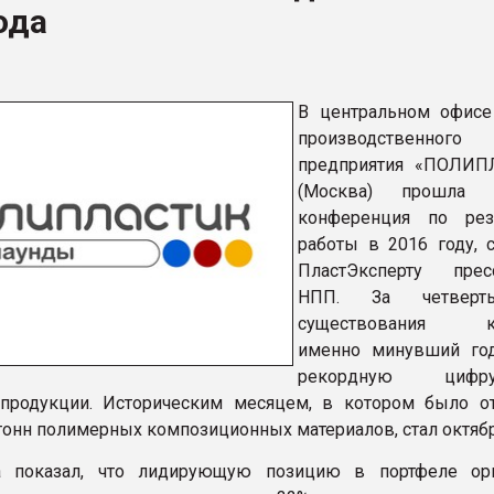
ода
рный цвет
ФОРУМ
В центральном офисе
производственного
предприятия «ПОЛИП
(Москва) прошла и
конференция по рез
работы в 2016 году, 
ПластЭксперту прес
НПП. За четверт
существования к
именно минувший го
рекордную циф
 продукции. Историческим месяцем, в котором было о
 тонн полимерных композиционных материалов, стал октяб
а показал, что лидирующую позицию в портфеле ор