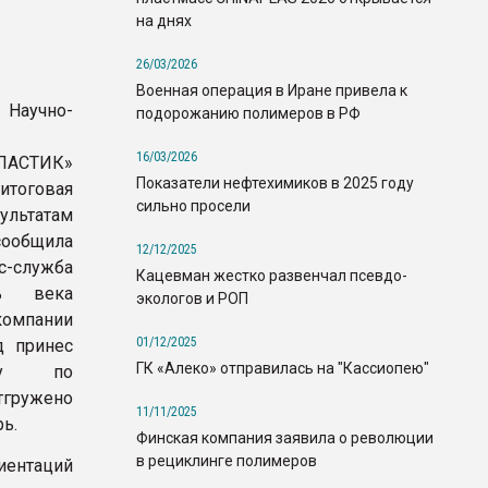
на днях
26/03/2026
Военная операция в Иране привела к
 Научно-
подорожанию полимеров в РФ
16/03/2026
ЛАСТИК»
Показатели нефтехимиков в 2025 году
тоговая
сильно просели
ультатам
сообщила
12/12/2025
с-служба
Кацевман жестко развенчал псевдо-
ь века
экологов и РОП
омпании
01/12/2025
д принес
ГК «Алеко» отправилась на "Кассиопею"
ру по
тгружено
11/11/2025
рь.
Финская компания заявила о революции
в рециклинге полимеров
иентаций