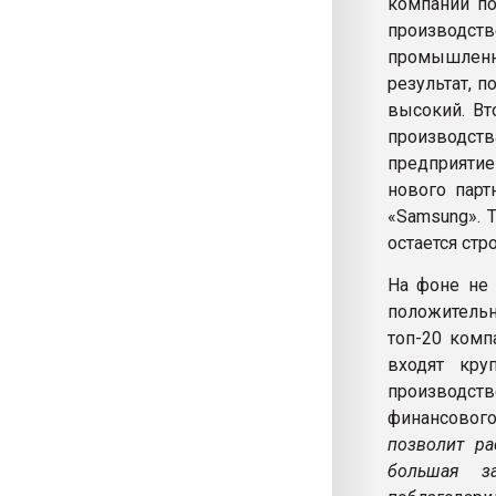
компании по
производств
промышленн
результат, 
высокий. Вт
производств
предприятие
нового парт
«Samsung». 
остается стр
На фоне не 
положительн
топ-20 комп
входят кру
производст
финансовог
позволит ра
большая за