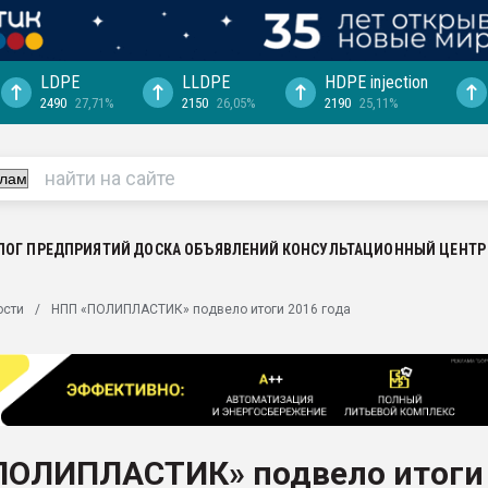
LDPE
LLDPE
HDPE injection
2490
27,71%
2150
26,05%
2190
25,11%
ериала
машины:
, с.-в.
ция выходит на
отке
ЛОГ ПРЕДПРИЯТИЙ
ДОСКА ОБЪЯВЛЕНИЙ
КОНСУЛЬТАЦИОННЫЙ ЦЕНТР
ь" довольна
ости
НПП «ПОЛИПЛАСТИК» подвело итоги 2016 года
ьном рынке
ва ПЭТ
пуансона для
я
ПОЛИПЛАСТИК» подвело итоги
зиция
ластика