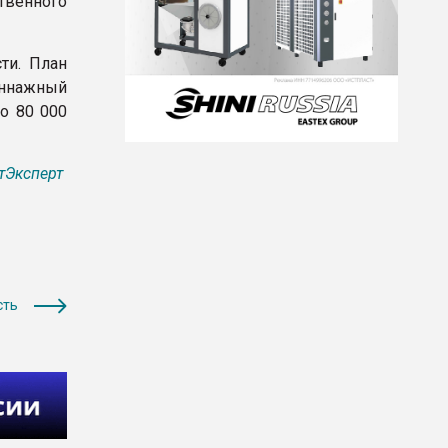
твенного
ти. План
тоннажный
о 80 000
тЭксперт
сть