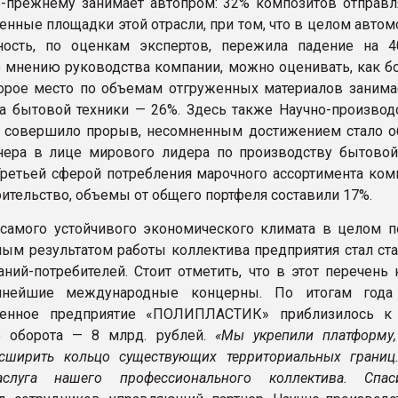
-прежнему занимает автопром: 32% композитов отправл
енные площадки этой отрасли, при том, что в целом авто
ость, по оценкам экспертов, пережила падение на 4
по мнению руководства компании, можно оценивать, как б
орое место по объемам отгруженных материалов занима
а бытовой техники — 26%. Здесь также Научно-производ
 совершило прорыв, несомненным достижением стало о
нера в лице мирового лидера по производству бытовой
Третьей сферой потребления марочного ассортимента ком
оительство, объемы от общего портфеля составили 17%.
самого устойчивого экономического климата в целом по
ым результатом работы коллектива предприятия стал ст
аний-потребителей. Стоит отметить, что в этот перечень
пнейшие международные концерны. По итогам года 
венное предприятие «ПОЛИПЛАСТИК» приблизилось к
о оборота — 8 млрд. рублей.
«Мы укрепили платформу,
сширить кольцо существующих территориальных границ
слуга нашего профессионального коллектива. Спаси