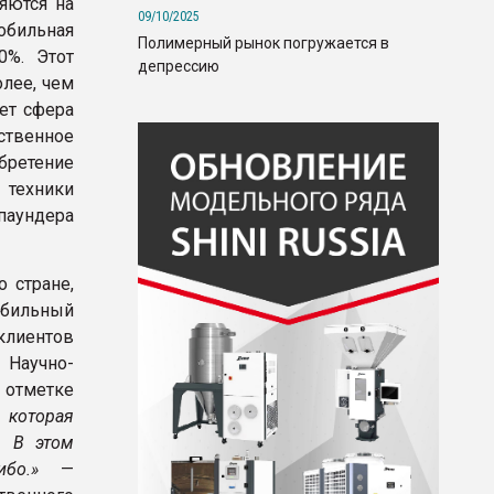
яются на
09/10/2025
мобильная
Полимерный рынок погружается в
0%. Этот
депрессию
олее, чем
ет сфера
ственное
бретение
 техники
паундера
 стране,
абильный
 клиентов
Научно-
 отметке
 которая
. В этом
бо.»
—