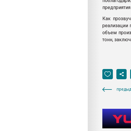
поблагодари
предприяти
Как прозвуч
реализации 
объем произ
тонн, заключ
предыд