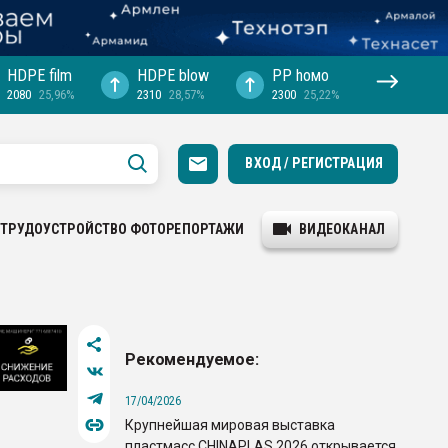
HDPE film
HDPE blow
PP hомо
2080
25,96%
2310
28,57%
2300
25,22%
ВХОД / РЕГИСТРАЦИЯ
ТРУДОУСТРОЙСТВО
ФОТОРЕПОРТАЖИ
ВИДЕОКАНАЛ
Рекомендуемое:
17/04/2026
Крупнейшая мировая выставка
пластмасс CHINAPLAS 2026 открывается