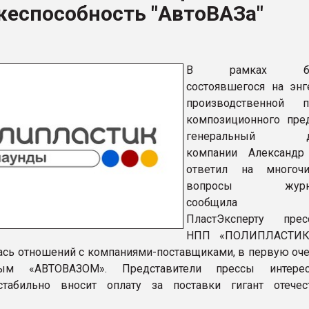
жеспособность "АвтоВАЗа"
ва ПЭТ
ФОРУМ
В рамках бриф
состоявшегося на энг
производственной п
композиционного пред
генеральный ди
компании Александр
ответил на многочи
вопросы журнал
сообщила се
ПластЭксперту прес
НПП «ПОЛИПЛАСТИК»
лась отношений с компаниями-поставщиками, в первую оче
ным «АВТОВАЗОМ». Представители прессы интересо
стабильно вносит оплату за поставки гигант отечес