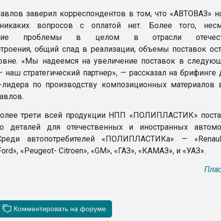
авлов заверил корреспондентов в том, что «АВТОВАЗ» 
никаких вопросов с оплатой нет. Более того, нес
ющие проблемы в целом в отрасли отечеств
троения, общий спад в реализации, объемы поставок ост
вне. «Мы надеемся на увеличение поставок в следующ
 наш стратегический партнер», — рассказал на брифинге 
-лидера по производству композиционных материалов 
авлов.
более трети всей продукции НПП «ПОЛИПЛАСТИК» поста
во деталей для отечественных и иностранных автом
Среди автопотребителей «ПОЛИПЛАСТИКа» — «Renault
ord», «Peugeot- Citroen», «GM», «ГАЗ», «КАМАЗ», и «УАЗ».
Плас