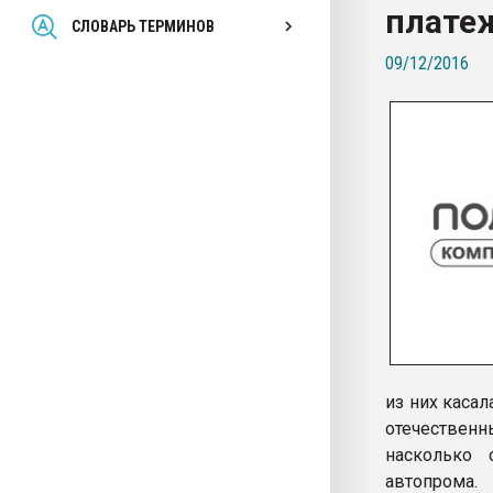
плате
Всё, что касается выду
СЛОВАРЬ ТЕРМИНОВ
бутылок
09/12/2016
ПЕРЕЙТИ НА 
из них каса
отечествен
насколько 
автопрома.