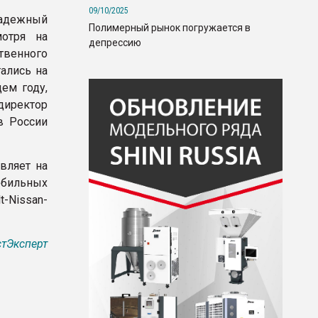
09/10/2025
надежный
Полимерный рынок погружается в
мотря на
депрессию
енного
ались на
ем году,
директор
в России
вляет на
обильных
-Nissan-
тЭксперт