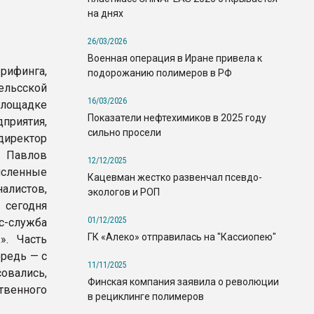
на днях
26/03/2026
Военная операция в Иране привела к
инга,
подорожанию полимеров в РФ
ельсской
16/03/2026
лощадке
Показатели нефтехимиков в 2025 году
приятия,
сильно просели
ректор
 Павлов
12/12/2025
сленные
Кацевман жестко развенчал псевдо-
истов,
экологов и РОП
годня
01/12/2025
с-служба
ГК «Алеко» отправилась на "Кассиопею"
. Часть
редь — с
11/11/2025
вались,
Финская компания заявила о революции
твенного
в рециклинге полимеров