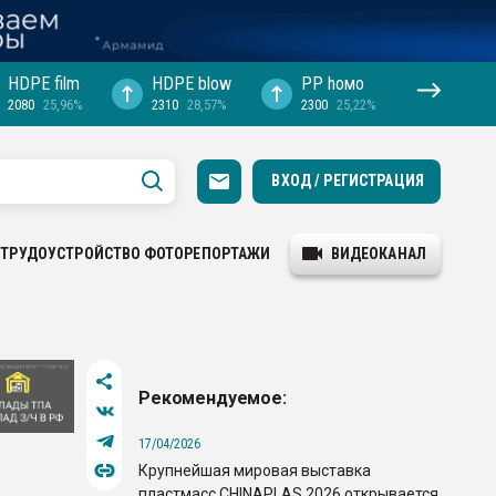
HDPE film
HDPE blow
PP hомо
2080
25,96%
2310
28,57%
2300
25,22%
ВХОД / РЕГИСТРАЦИЯ
ТРУДОУСТРОЙСТВО
ФОТОРЕПОРТАЖИ
ВИДЕОКАНАЛ
Рекомендуемое:
17/04/2026
Крупнейшая мировая выставка
пластмасс CHINAPLAS 2026 открывается