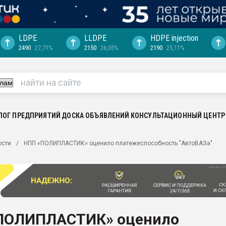
LDPE
LLDPE
HDPE injection
2490
27,71%
2150
26,05%
2190
25,11%
еса -
ината полного
"Ижевскому
ватить рынок
ЛОГ ПРЕДПРИЯТИЙ
ДОСКА ОБЪЯВЛЕНИЙ
КОНСУЛЬТАЦИОННЫЙ ЦЕНТР
ериала
машины:
ости
НПП «ПОЛИПЛАСТИК» оценило платежеспособность "АвтоВАЗа"
, с.-в.
ция выходит на
отке
ь" довольна
ПОЛИПЛАСТИК» оценило
ьном рынке