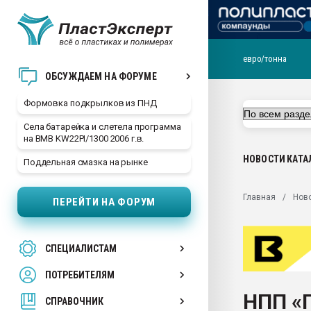
евро/тонна
Продажа готового бизн
ОБСУЖДАЕМ НА ФОРУМЕ
производство SPC лам
цикла
Формовка подкрылков из ПНД
29.07.2026 ФРП помог 
Села батарейка и слетела программа
заводу пластмасс" зах
на BMB KW22PI/1300 2006 г.в.
ППЭ
НОВОСТИ
КАТА
Поддельная смазка на рынке
Помощь в подборе мат
Вакуум-формовочные 
Главная
Нов
ПЕРЕЙТИ НА ФОРУМ
ближайшее подмосковье
Подмосковье, Москва
28.07.2026 Автоматиза
СПЕЦИАЛИСТАМ
первый план в перераб
пластмасс
ПОТРЕБИТЕЛЯМ
28.07.2026 "Техноникол
НПП «
ситуацией на строител
СПРАВОЧНИК