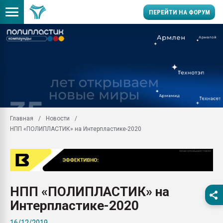
ПЕРЕЙТИ НА ФОРУМ
Помощь в подборе мат
Вакуум-формовочные 
ближайшее подмосковье
Подмосковье, Москва
28.07.2026 Автоматиза
первый план в перераб
Главная
Новости
пластмасс
НПП «ПОЛИПЛАСТИК» на Интерпластике-2020
28.07.2026 "Техноникол
ситуацией на строител
Всё, что касается выду
бутылок
НПП «ПОЛИПЛАСТИК» на
Материал поверхности 
вакуумного формовани
Интерпластике-2020
Продам отходы Компо
16/12/2019
поликарбоната и АБС-п