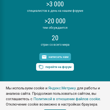
>3 000
специалистов в день на нашем форуме
>20 000
тем обсуждается
20
стран со всего мира
написать нам
перейти на форум
Мы используем cookie и
Яндекс.Метрику
для работы и
ПластЭксперт © 2006. Все права защищены
анализа сайта. Продолжая пользоваться сайтом, вы
Разрешается копирование материалов сайта с обязательной
ссылкой на www.e-plastic.ru
соглашаетесь с
Политикой в отношении файлов cookie
.
Отключение cookie возможно в настройках браузера.
Разработка сайта