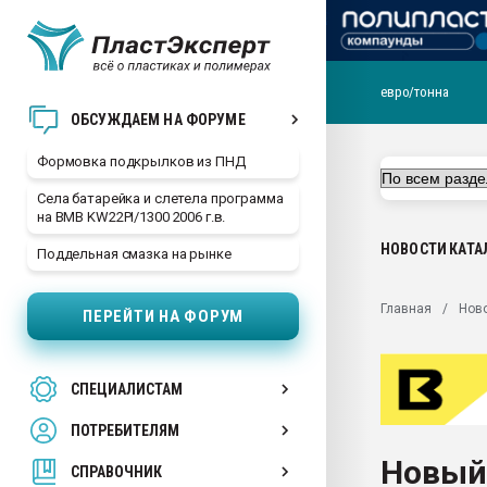
евро/тонна
Продажа готового бизн
ОБСУЖДАЕМ НА ФОРУМЕ
производство SPC лам
цикла
Формовка подкрылков из ПНД
29.07.2026 ФРП помог 
Села батарейка и слетела программа
заводу пластмасс" зах
на BMB KW22PI/1300 2006 г.в.
ППЭ
НОВОСТИ
КАТА
Поддельная смазка на рынке
Помощь в подборе мат
Вакуум-формовочные 
Главная
Нов
ПЕРЕЙТИ НА ФОРУМ
ближайшее подмосковье
Подмосковье, Москва
28.07.2026 Автоматиза
СПЕЦИАЛИСТАМ
первый план в перераб
пластмасс
ПОТРЕБИТЕЛЯМ
28.07.2026 "Техноникол
Новый
ситуацией на строител
СПРАВОЧНИК