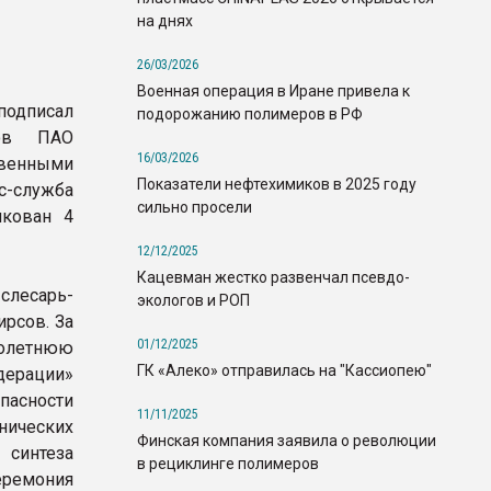
на днях
26/03/2026
Военная операция в Иране привела к
подписал
подорожанию полимеров в РФ
ков ПАО
16/03/2026
венными
Показатели нефтехимиков в 2025 году
с-служба
сильно просели
икован 4
12/12/2025
Кацевман жестко развенчал псевдо-
слесарь-
экологов и РОП
рсов. За
01/12/2025
олетнюю
ГК «Алеко» отправилась на "Кассиопею"
дерации»
пасности
11/11/2025
нических
Финская компания заявила о революции
 синтеза
в рециклинге полимеров
ремония