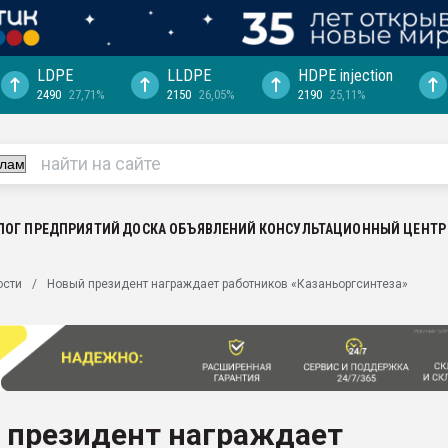
LDPE
LLDPE
HDPE injection
2490
27,71%
2150
26,05%
2190
25,11%
еса -
ината полного
"Ижевскому
ватить рынок
ЛОГ ПРЕДПРИЯТИЙ
ДОСКА ОБЪЯВЛЕНИЙ
КОНСУЛЬТАЦИОННЫЙ ЦЕНТР
ериала
машины:
ости
Новый президент награждает работников «Казаньоргсинтеза»
, с.-в.
ция выходит на
отке
ь" довольна
 президент награждает
ьном рынке