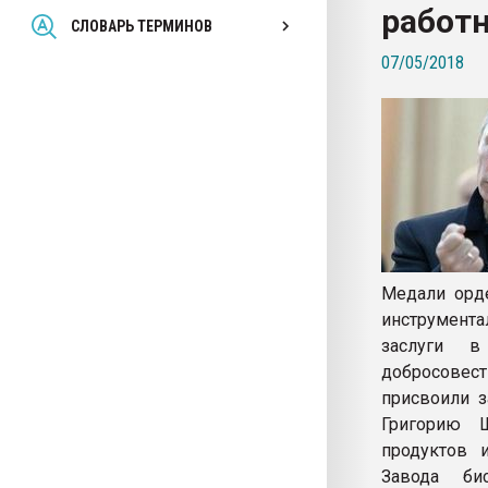
работн
Всё, что касается выду
СЛОВАРЬ ТЕРМИНОВ
бутылок
07/05/2018
ПЕРЕЙТИ НА 
Медали орде
инструмента
заслуги в
добросовест
присвоили 
Григорию Ш
продуктов и
Завода би