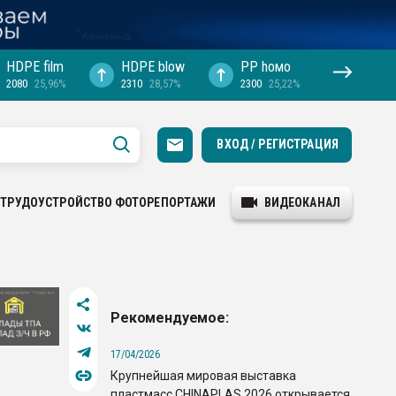
HDPE film
HDPE blow
PP hомо
2080
25,96%
2310
28,57%
2300
25,22%
ВХОД / РЕГИСТРАЦИЯ
ТРУДОУСТРОЙСТВО
ФОТОРЕПОРТАЖИ
ВИДЕОКАНАЛ
Рекомендуемое:
17/04/2026
Крупнейшая мировая выставка
пластмасс CHINAPLAS 2026 открывается