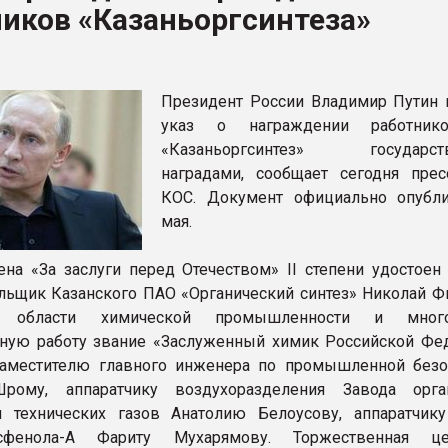
иков «Казаньоргсинтеза»
ва ПЭТ
ФОРУМ
Президент России Владимир Путин 
указ о награждении работни
«Казаньоргсинтез» государст
наградами, сообщает сегодня прес
КОС. Документ официально опубл
мая.
на «За заслуги перед Отечеством» II степени удостоен 
льщик Казанского ПАО «Органический синтез» Николай Фи
 области химической промышленности и мног
ную работу звание «Заслуженный химик Российской Фе
заместителю главного инженера по промышленной безо
рому, аппаратчику воздухоразделения Завода орга
 технических газов Анатолию Белоусову, аппаратчику
сфенола-А Фариту Мухарямову. Торжественная це