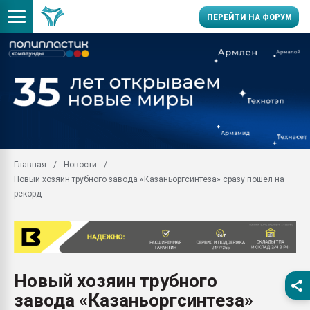
ПЕРЕЙТИ НА ФОРУМ
Продажа готового бизн
производство SPC лам
цикла
29.07.2026 ФРП помог 
заводу пластмасс" зах
ППЭ
Главная
Новости
Помощь в подборе мат
Новый хозяин трубного завода «Казаньоргсинтеза» сразу пошел на
Вакуум-формовочные 
рекорд
ближайшее подмосковье
Подмосковье, Москва
28.07.2026 Автоматиза
первый план в перераб
пластмасс
Новый хозяин трубного
28.07.2026 "Техноникол
завода «Казаньоргсинтеза»
ситуацией на строител