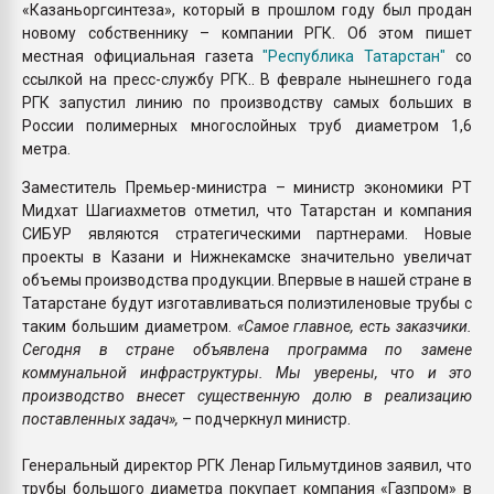
«Казаньоргсинтеза», который в прошлом году был продан
новому собственнику – компании РГК. Об этом пишет
местная официальная газета
"Республика Татарстан"
со
ссылкой на пресс-службу РГК.. В феврале нынешнего года
РГК запустил линию по производству самых больших в
России полимерных многослойных труб диаметром 1,6
метра.
Заместитель Премьер-министра – министр экономики РТ
Мидхат Шагиахметов отметил, что Татарстан и компания
СИБУР являются стратегическими партнерами. Новые
проекты в Казани и Нижнекамске значительно увеличат
объемы производства продукции. Впервые в нашей стране в
Татарстане будут изготавливаться полиэтиленовые трубы с
таким большим диаметром.
«Самое главное, есть заказчики.
Сегодня в стране объявлена программа по замене
коммунальной инфраструктуры. Мы уверены, что и это
производство внесет существенную долю в реализацию
поставленных задач»,
– подчеркнул министр.
Генеральный директор РГК Ленар Гильмутдинов заявил, что
трубы большого диаметра покупает компания «Газпром» в