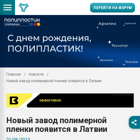
ПЕРЕЙТИ НА ФОРУМ
11.09.2020 Нанотрубки
универсальны, что рос
умельцы изготовили м
колонок полностью из 
Продажа готового бизн
производство SPC лам
цикла
Главная
Новости
Новый завод полимерной пленки появится в Латвии
29.07.2026 ФРП помог 
заводу пластмасс" зах
ППЭ
Помощь в подборе мат
Вакуум-формовочные 
Новый завод полимерной
ближайшее подмосковье
Подмосковье, Москва
пленки появится в Латвии
28.07.2026 Автоматиза
21/06/2013
первый план в перераб