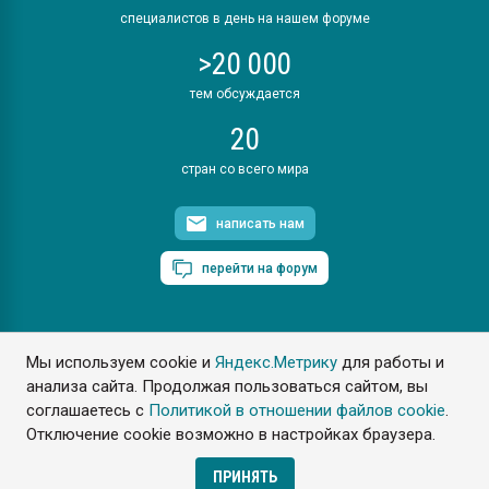
специалистов в день на нашем форуме
>20 000
тем обсуждается
20
стран со всего мира
написать нам
перейти на форум
Мы используем cookie и
Яндекс.Метрику
для работы и
ПластЭксперт © 2006. Все права защищены
анализа сайта. Продолжая пользоваться сайтом, вы
Разрешается копирование материалов сайта с обязательной
ссылкой на www.e-plastic.ru
соглашаетесь с
Политикой в отношении файлов cookie
.
Отключение cookie возможно в настройках браузера.
Разработка сайта
ПРИНЯТЬ