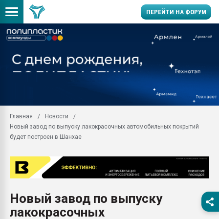
ПЕРЕЙТИ НА ФОРУМ
Продажа готового бизн
производство SPC лам
цикла
29.07.2026 ФРП помог 
заводу пластмасс" зах
ППЭ
Главная
Новости
Помощь в подборе мат
Новый завод по выпуску лакокрасочных автомобильных покрытий
Вакуум-формовочные 
будет построен в Шанхае
ближайшее подмосковье
Подмосковье, Москва
28.07.2026 Автоматиза
первый план в перераб
пластмасс
Новый завод по выпуску
28.07.2026 "Техноникол
лакокрасочных
ситуацией на строител