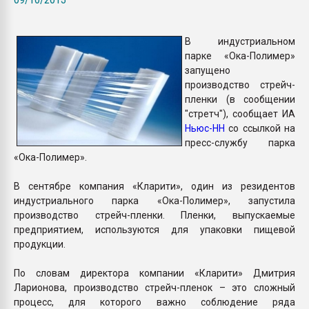
Armaloy PC/ABS-1IM че
В индустриальном
ПЕРЕЙТИ НА 
парке «Ока-Полимер»
запущено
производство стрейч-
пленки (в сообщении
"стретч"), сообщает ИА
Ньюс-НН
со ссылкой на
пресс-службу парка
«Ока-Полимер».
В сентябре компания «Кларити», один из резидентов
индустриального парка «Ока-Полимер», запустила
производство стрейч-пленки. Пленки, выпускаемые
предприятием, используются для упаковки пищевой
продукции.
По словам директора компании «Кларити» Дмитрия
Ларионова, производство стрейч-пленок – это сложный
процесс, для которого важно соблюдение ряда