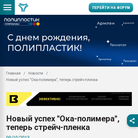
ПЕРЕЙТИ НА ФОРУМ
Помощь в подборе мат
Вакуум-формовочные 
ближайшее подмосковье
Подмосковье, Москва
28.07.2026 Автоматиза
первый план в перераб
Главная
Новости
пластмасс
Новый успех "Ока-полимера", теперь стрейч-пленка
28.07.2026 "Техноникол
ситуацией на строител
Всё, что касается выду
бутылок
Новый успех "Ока-полимера",
Материал поверхности 
вакуумного формовани
теперь стрейч-пленка
Продам отходы Компо
09/10/2013
поликарбоната и АБС-п