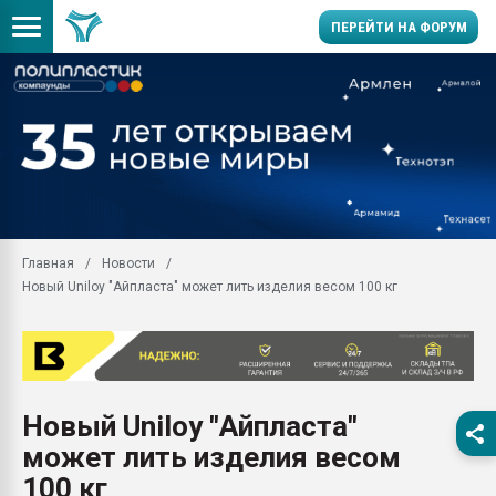
ПЕРЕЙТИ НА ФОРУМ
Продажа готового бизн
производство SPC лам
цикла
29.07.2026 ФРП помог 
заводу пластмасс" зах
ППЭ
Главная
Новости
Помощь в подборе мат
Новый Uniloy "Айпласта" может лить изделия весом 100 кг
Вакуум-формовочные 
ближайшее подмосковье
Подмосковье, Москва
28.07.2026 Автоматиза
первый план в перераб
Новый Uniloy "Айпласта"
пластмасс
может лить изделия весом
28.07.2026 "Техноникол
ситуацией на строител
100 кг