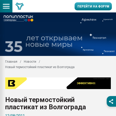
ПЕРЕЙТИ НА ФОРУМ
Продажа готового бизн
производство SPC лам
цикла
29.07.2026 ФРП помог 
заводу пластмасс" зах
ППЭ
Главная
Новости
Помощь в подборе мат
Новый термостойкий пластикат из Волгограда
Вакуум-формовочные 
ближайшее подмосковье
Подмосковье, Москва
28.07.2026 Автоматиза
первый план в перераб
Новый термостойкий
пластмасс
пластикат из Волгограда
28.07.2026 "Техноникол
ситуацией на строител
12/08/2011