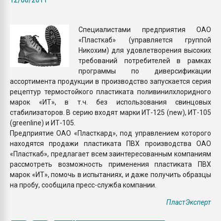
Всё, что касается выду
бутылок
Специалистами предприятия ОАО
«Пласткаб» (управляется группой
ПЕРЕЙТИ НА 
Никохим) для удовлетворения высоких
требований потребителей в рамках
программы по диверсификации
ассортимента продукции в производство запускается серия
рецептур термостойкого пластиката поливинилхлоридного
марок «ИТ», в т.ч. без использования свинцовых
стабилизаторов. В серию входят марки ИТ-125 (new), ИТ-105
(greenline) и ИТ-105.
Предприятие ОАО «Пласткард», под управлением которого
находятся продажи пластиката ПВХ производства ОАО
«Пласткаб», предлагает всем заинтересованным компаниям
рассмотреть возможность применения пластиката ПВХ
марок «ИТ», помочь в испытаниях, и даже получить образцы
на пробу, сообщила пресс-служба компании.
ПластЭксперт