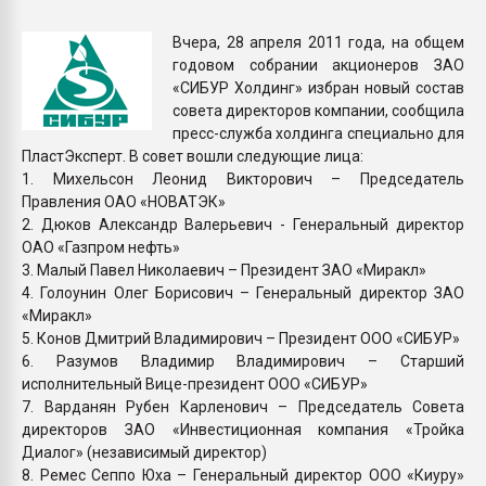
Всё, что касается выду
бутылок
Вчера, 28 апреля 2011 года, на общем
годовом собрании акционеров ЗАО
«СИБУР Холдинг» избран новый состав
ПЕРЕЙТИ НА 
совета директоров компании, сообщила
пресс-служба холдинга специально для
ПластЭксперт. В совет вошли следующие лица:
1. Михельсон Леонид Викторович – Председатель
Правления ОАО «НОВАТЭК»
2. Дюков Александр Валерьевич - Генеральный директор
ОАО «Газпром нефть»
3. Малый Павел Николаевич – Президент ЗАО «Миракл»
4. Голоунин Олег Борисович – Генеральный директор ЗАО
«Миракл»
5. Конов Дмитрий Владимирович – Президент ООО «СИБУР»
6. Разумов Владимир Владимирович – Старший
исполнительный Вице-президент ООО «СИБУР»
7. Варданян Рубен Карленович – Председатель Совета
директоров ЗАО «Инвестиционная компания «Тройка
Диалог» (независимый директор)
8. Ремес Сеппо Юха – Генеральный директор ООО «Киуру»