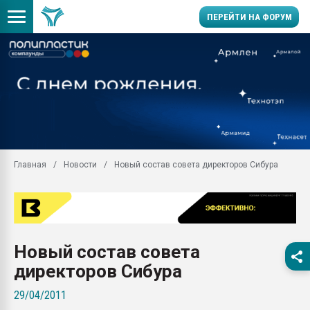
ПЕРЕЙТИ НА ФОРУМ
Продажа готового бизн
производство SPC лам
цикла
29.07.2026 ФРП помог 
заводу пластмасс" зах
ППЭ
Главная
Новости
Новый состав совета директоров Сибура
Помощь в подборе мат
Вакуум-формовочные 
ближайшее подмосковье
Подмосковье, Москва
28.07.2026 Автоматиза
Новый состав совета
первый план в перераб
пластмасс
директоров Сибура
28.07.2026 "Техноникол
29/04/2011
ситуацией на строител