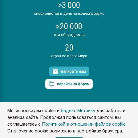
>3 000
специалистов в день на нашем форуме
>20 000
тем обсуждается
20
стран со всего мира
написать нам
перейти на форум
Мы используем cookie и
Яндекс.Метрику
для работы и
ПластЭксперт © 2006. Все права защищены
анализа сайта. Продолжая пользоваться сайтом, вы
Разрешается копирование материалов сайта с обязательной
ссылкой на www.e-plastic.ru
соглашаетесь с
Политикой в отношении файлов cookie
.
Отключение cookie возможно в настройках браузера.
Разработка сайта