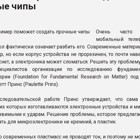
ые чипы
ва ПЭТ
ФОРУМ
Очень часто 
мобильный теле
пол фактически означает разбить его. Современные матер
р, но если корпус устройства не прорезинен, то почти нав
снет, а электроника может сломаться. Решить эту проблем
ециалистов организации по исследованию фундамен
ерии (Foundation for Fundamental Research on Matter) по
т Принс (Paulette Prins).
следовательской работе Принс утверждает, что сама
 из которых изготавливаются электронные устройства и м
язвимыми к ударам. Решение проблемы, которое предлагае
ть для микроэлектроники не кремний, а пластик.
 современных пластмасс не проводят ток, и поэтому не м