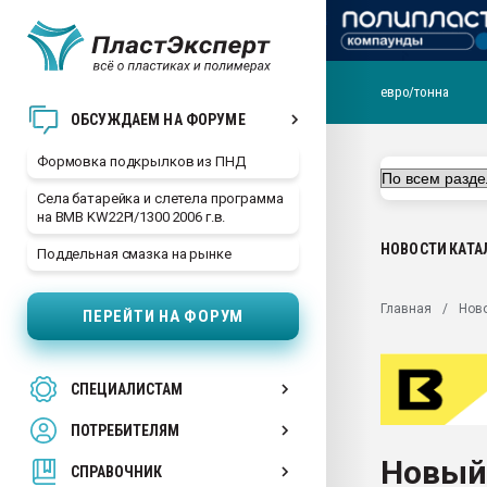
евро/тонна
Продажа готового бизн
ОБСУЖДАЕМ НА ФОРУМЕ
производство SPC лам
цикла
Формовка подкрылков из ПНД
29.07.2026 ФРП помог 
Села батарейка и слетела программа
заводу пластмасс" зах
на BMB KW22PI/1300 2006 г.в.
ППЭ
НОВОСТИ
КАТА
Поддельная смазка на рынке
Помощь в подборе мат
Вакуум-формовочные 
Главная
Нов
ПЕРЕЙТИ НА ФОРУМ
ближайшее подмосковье
Подмосковье, Москва
28.07.2026 Автоматиза
СПЕЦИАЛИСТАМ
первый план в перераб
пластмасс
ПОТРЕБИТЕЛЯМ
28.07.2026 "Техноникол
Новый
ситуацией на строител
СПРАВОЧНИК