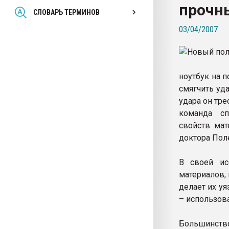
прочн
Всё, что касается выду
СЛОВАРЬ ТЕРМИНОВ
бутылок
03/04/2007
ПЕРЕЙТИ НА 
ноутбук на 
смягчить уда
удара он тре
команда сп
свойств мат
доктора Полет
В своей ис
материалов,
делает их у
– использова
Большинство