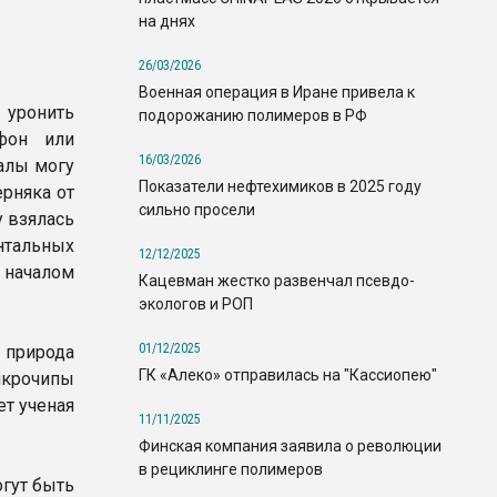
на днях
26/03/2026
Военная операция в Иране привела к
уронить
подорожанию полимеров в РФ
фон или
16/03/2026
иалы могу
Показатели нефтехимиков в 2025 году
ерняка от
сильно просели
у взялась
тальных
12/12/2025
д началом
Кацевман жестко развенчал псевдо-
экологов и РОП
01/12/2025
 природа
ГК «Алеко» отправилась на "Кассиопею"
икрочипы
т ученая
11/11/2025
Финская компания заявила о революции
в рециклинге полимеров
огут быть