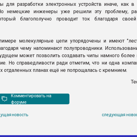
ы для разработки электронных устройств иначе, как в 
 Но немецкие инженеры уже решили эту проблему, ра
оторый благополучно проводит ток благодаря свое
лимере молекулярные цепи упорядочены и имеют "лес
благодаря чему напоминают полупроводники. Использовани
будущем может позволить создавать чипы намного более 
е. Но справедливости ради отметим, что ни одна компа
х отдаленных планах ещё не попрощалась с кремнием.
Te
Комментировать на
форуме
ущая новость
следующая ново