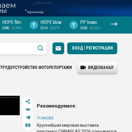
HDPE film
HDPE blow
PP hомо
2080
25,96%
2310
28,57%
2300
25,22%
ВХОД / РЕГИСТРАЦИЯ
ТРУДОУСТРОЙСТВО
ФОТОРЕПОРТАЖИ
ВИДЕОКАНАЛ
Рекомендуемое:
17/04/2026
Крупнейшая мировая выставка
пластмасс CHINAPLAS 2026 открывается