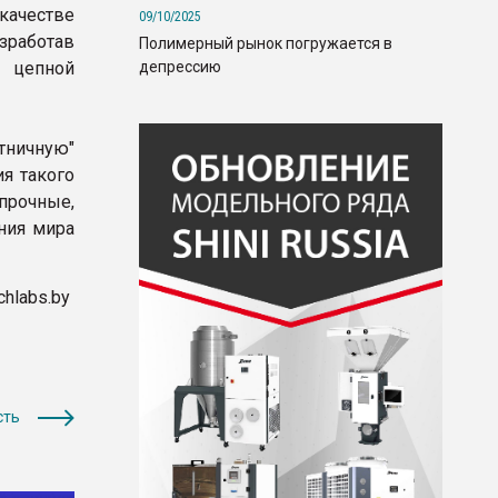
качестве
09/10/2025
зработав
Полимерный рынок погружается в
депрессию
й цепной
тничную"
я такого
прочные,
ния мира
chlabs.by
сть