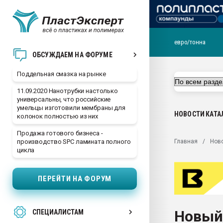
евро/тонна
Помощь в подборе мат
ОБСУЖДАЕМ НА ФОРУМЕ
Вакуум-формовочные 
Поддельная смазка на рынке
ближайшее подмосковье
Подмосковье, Москва
11.09.2020 Нанотрубки настолько
универсальны, что российские
28.07.2026 Автоматиза
умельцы изготовили мембраны для
первый план в перераб
НОВОСТИ
КАТА
колонок полностью из них
пластмасс
Продажа готового бизнеса -
28.07.2026 "Техноникол
Главная
Нов
производство SPC ламината полного
ситуацией на строител
цикла
Всё, что касается выду
бутылок
ПЕРЕЙТИ НА ФОРУМ
Материал поверхности 
вакуумного формовани
Новый
СПЕЦИАЛИСТАМ
Продам отходы Компо
поликарбоната и АБС-п