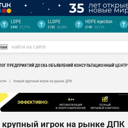
LDPE
LLDPE
HDPE injection
2490
27,71%
2150
26,05%
2190
25,11%
ериала
машины:
, с.-в.
ция выходит на
отке
ЛОГ ПРЕДПРИЯТИЙ
ДОСКА ОБЪЯВЛЕНИЙ
КОНСУЛЬТАЦИОННЫЙ ЦЕНТР
ь" довольна
ости
Новый крупный игрок на рынке ДПК
ьном рынке
ва ПЭТ
пуансона для
я
 крупный игрок на рынке ДПК
зиция
ластика