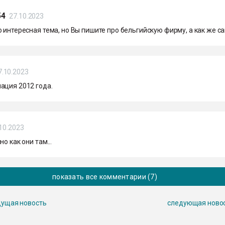
54
27.10.2023
 интересная тема, но Вы пишите про бельгийскую фирму, а как же с
7.10.2023
ация 2012 года.
10.2023
о как они там...
показать все комментарии (7)
ущая новость
следующая ново