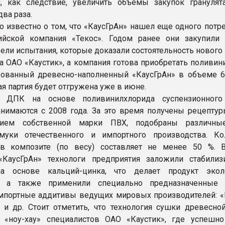
и, как следствие, увеличить объемы закупок грануля
два раза.
ло известно о том, что «КаусГрАн» нашел еще одного потр
ийской компания «Текос». Годом ранее они закупили
вели испытания, которые доказали состоятельность нового
а ОАО «Каустик», а компания готова приобретать поливин
ованный древесно-наполненный «КаусГрАн» в объеме 6
я партия будет отгружена уже в июне.
й ДПК на основе поливинилхлорида суспензионног
анимаются с 2008 года. За это время получены рецепту
нием собственной марки ПВХ, подобраны различны
муки отечественного и импортного производства. Ко
в композите (по весу) составляет не менее 50 %. 
«КаусГрАн» технологи предприятия заложили стабили
а основе кальций-цинка, что делает продукт экол
, а также применили специально предназначенные 
мпортные аддитивы ведущих мировых производителей: «
 и др. Стоит отметить, что технология сушки древесно
е «ноу-хау» специалистов ОАО «Каустик», где успешн