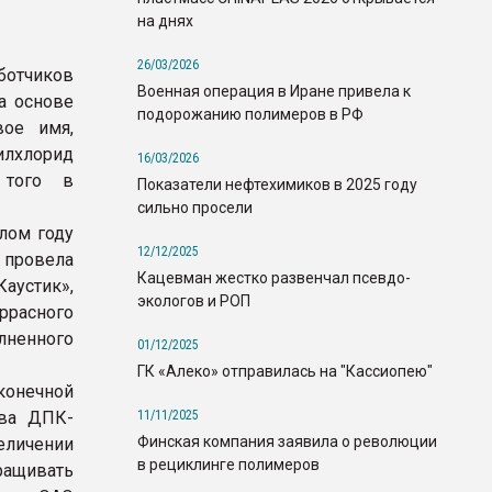
на днях
26/03/2026
отчиков
Военная операция в Иране привела к
а основе
подорожанию полимеров в РФ
вое имя,
илхлорид
16/03/2026
 того в
Показатели нефтехимиков в 2025 году
сильно просели
лом году
12/12/2025
провела
Кацевман жестко развенчал псевдо-
устик»,
экологов и РОП
ррасного
лненного
01/12/2025
ГК «Алеко» отправилась на "Кассиопею"
конечной
11/11/2025
тва ДПК-
Финская компания заявила о революции
еличении
в рециклинге полимеров
ращивать