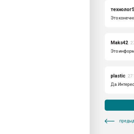
технолог
Это конечно
Maks42
2
Это информ
plastic
27.
Да. Интересн
предыд