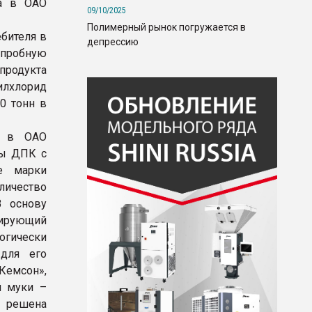
та в ОАО
09/10/2025
Полимерный рынок погружается в
ебителя в
депрессию
 пробную
 продукта
илхлорид
0 тонн в
о в ОАО
ры ДПК с
е марки
личество
В основу
зирующий
огически
для его
Кемсон»,
й муки –
о решена