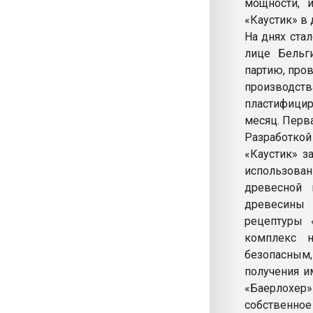
мощности, 
«Каустик» в 
На днях ста
лице Бельг
партию, про
производств
пластифицир
месяц. Перва
Разработко
«Каустик» з
использова
древесной 
древесины 
рецептуры 
комплекс н
безопасным
получения и
«Баерлохер»
собственно