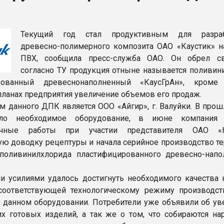
рный цвет
Текущий год стал продуктивным для разраб
ФОРУМ
древесно-полимерного композита ОАО «Каустик» н
ПВХ, сообщила пресс-служба ОАО. Он обрел с
согласно ТУ продукция отныне называется поливин
рованный древеснонаполненный «КаусГрАн», кроме
ланах предприятия увеличение объемов его продаж.
м данного ДПК является ООО «Айгир», г. Валуйки. В прош
ило необходимое оборудование, в июне компания 
очные работы при участии представителя ОАО «Ка
ую доводку рецептуры и начала серийное производство те
поливинилхлорида пластифицированного древесно-напо
 усилиями удалось достигнуть необходимого качества 
 соответствующей технологическому режиму производс
 данном оборудовании. Потребители уже объявили об ув
х готовых изделий, а так же о том, что собираются на