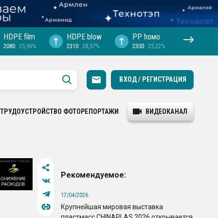
HDPE film
HDPE blow
PP hомо
2080
25,96%
2310
28,57%
2300
25,22%
ВХОД / РЕГИСТРАЦИЯ
ТРУДОУСТРОЙСТВО
ФОТОРЕПОРТАЖИ
ВИДЕОКАНАЛ
Рекомендуемое:
17/04/2026
Крупнейшая мировая выставка
пластмасс CHINAPLAS 2026 открывается