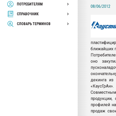
ПОТРЕБИТЕЛЯМ
Armaloy PC/ABS-1IM че
08/06/2012
СПРАВОЧНИК
ПЕРЕЙТИ НА 
СЛОВАРЬ ТЕРМИНОВ
пластифици
ближайших п
Потребителе
оно закуп
пусконалад
окончательн
декинга из 
«КаусГрАн».
Совместными
продукции,
профилей на
продаж свои