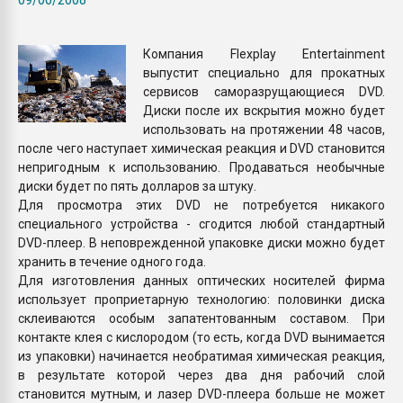
Armaloy PC/ABS-1IM че
Компания Flexplay Entertainment
ПЕРЕЙТИ НА 
выпустит специально для прокатных
сервисов саморазрущающиеся DVD.
Диски после их вскрытия можно будет
использовать на протяжении 48 часов,
после чего наступает химическая реакция и DVD становится
непригодным к использованию. Продаваться необычные
диски будет по пять долларов за штуку.
Для просмотра этих DVD не потребуется никакого
специального устройства - сгодится любой стандартный
DVD-плеер. В неповрежденной упаковке диски можно будет
хранить в течение одного года.
Для изготовления данных оптических носителей фирма
использует проприетарную технологию: половинки диска
склеиваются особым запатентованным составом. При
контакте клея с кислородом (то есть, когда DVD вынимается
из упаковки) начинается необратимая химическая реакция,
в результате которой через два дня рабочий слой
становится мутным, и лазер DVD-плеера больше не может