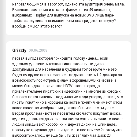
направляющимся в аэропорт, однако эта аудитория очень мала.
Вызывает сомнения и каталог фильмов - из 49 кинолент,
выбранных Flexplay для выпуска на новых DVD, лишь пара-
тройка заслуживает внимания. чем она придется по вкусу?
вообще, смысл этого всего?
Grizzly
09.06.2008
первая выгода которая приходит в голову - цена... если
удасться удешевить технологию и сделать эти диски
доступными для населения в будущем то поверьте мне это
будет оч крутое нововведение... ведь заплатить 1-2 доллара за
возможность посмотреть фильм в хорошем DVD качестве, а
может быть даже в качестве HDTV станет гораздо
привлекательнее пиратских видеокопий на многие из которых
без слез не взглянешь.... ведь многие люди утверждающие, что
пираты гонят кино в хорошем качестве понятия не имеют о том
какое качество изображения должно быть на самом деле...
Вторая проблема - встает перед тем кто часто покупает диски..
куда их девать когда их скапливается сотни и тысячи.. сначала
люди выкидывают коробочки и держат диски на шпинделе..
потом уже покупают доп шпиндели... а все почему ? потомучто
выбросить жалко... ну еще бы... ты ж заплатил за диск 20