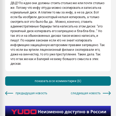
ДВД? По идее они должны стоить столько же или почти столько
же. Потому что инфу оттуда можно скопировать и записать на
нормальный диск. А платим то мы за инфу, а не за диск. Вот
если бы изобрели диск который нельзя копировать, а только
смотреть вот это было бы да... Можно, конечно, ставить
административные барьеры типа написать на этом диске: "это
прокатный диск копировать его запрещено и бла-бла-бла..." Но
так это и на обыкновенных дисках такое можно написать, и
пишут. По нашим законам если кто не знает копировать
информацию защищённую авторскими правами запрещено. Так
что если вы купили лецензионный фильм и скопировали его,
даже на винчестер, то это уже преступление. Такие дела. Так
что я так же как и Валерий не вижу большого смысла в этих
дисках.
показать все комментарии (6)
предыдущая новость
следующая новость