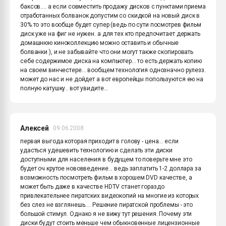
баксов.... а если совместить продажу дисков с пунктами приема
отработанных болванок допустим со скидкой на новый диск в
30% то это вообще будет супер (ведь по сути посмотрев фильм
диск уже на фиг не нужен. а для тех кто предпочитает держать
домашнюю киноколлекцию можно оставить и обычные
болванки ), и не забывайте что они могут также скопировать
себе содержимое диска на компьютер... то есть держать копию
на своем винчестере... вообщем технология однозначно рулезз.
может до нас и не дойдет а вот европейцы попользуются ею на
полную катушку.. вот увидите...
Алексей
09.06.2008
первая выгода которая приходит в голову - цена... если
удасться удешевить технологию и сделать эти диски
доступными для населения в будущем то поверьте мне это
будет оч крутое нововведение... ведь заплатить 1-2 доллара за
возможность посмотреть фильм в хорошем DVD качестве, а
может быть даже в качестве HDTV станет гораздо
привлекательнее пиратских видеокопий на многие из которых
без слез не взглянешь.... Решение пиратской проблемы - это
большой стимул. Однако я не вижу тут решения. Почему эти
диски будут стоить меньше чем обыкновенные лицензионные