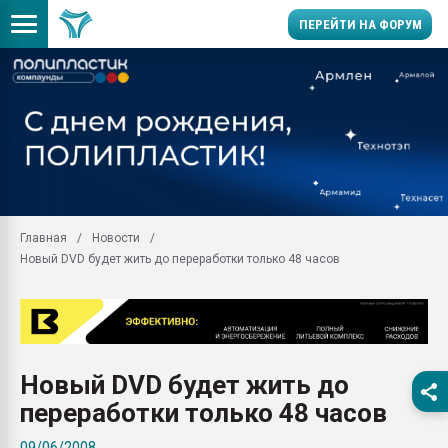
ПЕРЕЙТИ НА ФОРУМ
Помощь в подборе мат
Вакуум-формовочные 
ближайшее подмосковье
Подмосковье, Москва
28.07.2026 Автоматиза
первый план в перераб
Главная
Новости
пластмасс
Новый DVD будет жить до переработки только 48 часов
28.07.2026 "Техноникол
ситуацией на строител
Всё, что касается выду
бутылок
Новый DVD будет жить до
Материал поверхности 
вакуумного формовани
переработки только 48 часов
Продам отходы Компо
09/06/2008
поликарбоната и АБС-п