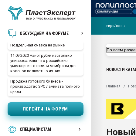
евро/тонна
Помощь в подборе мат
ОБСУЖДАЕМ НА ФОРУМЕ
Вакуум-формовочные 
Поддельная смазка на рынке
ближайшее подмосковье
Подмосковье, Москва
11.09.2020 Нанотрубки настолько
универсальны, что российские
28.07.2026 Автоматиза
умельцы изготовили мембраны для
первый план в перераб
НОВОСТИ
КАТА
колонок полностью из них
пластмасс
Продажа готового бизнеса -
28.07.2026 "Техноникол
Главная
Нов
производство SPC ламината полного
ситуацией на строител
цикла
Всё, что касается выду
бутылок
ПЕРЕЙТИ НА ФОРУМ
Материал поверхности 
вакуумного формовани
Новый
СПЕЦИАЛИСТАМ
Продам отходы Компо
поликарбоната и АБС-п