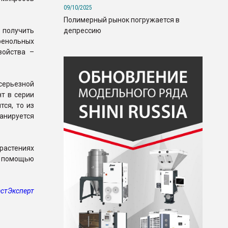
09/10/2025
Полимерный рынок погружается в
депрессию
 получить
енольных
войства –
ерьезной
т в серии
ся, то из
ланируется
растениях
с помощью
стЭксперт