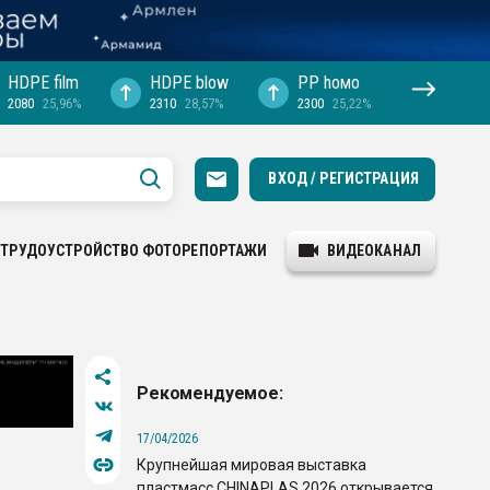
HDPE film
HDPE blow
PP hомо
2080
25,96%
2310
28,57%
2300
25,22%
ВХОД / РЕГИСТРАЦИЯ
ТРУДОУСТРОЙСТВО
ФОТОРЕПОРТАЖИ
ВИДЕОКАНАЛ
Рекомендуемое:
17/04/2026
Крупнейшая мировая выставка
пластмасс CHINAPLAS 2026 открывается