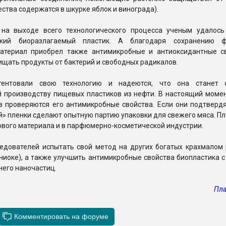
ства содержатся в шкурке яблок и винограда).
 на выходе всего технологического процесса ученым удалось
бкий биоразлагаемый пластик. А благодаря сохранению ф
атериал приобрел также антимикробные и антиоксидантные с
щать продукты от бактерий и свободных радикалов.
тентовали свою технологию и надеются, что она станет с
й производству пищевых пластиков из нефти. В настоящий момен
 проверяются его антимикробные свойства. Если они подтвердят
» пленки сделают опытную партию упаковки для свежего мяса. П
вого материала и в парфюмерно-косметической индустрии.
ледователей испытать свой метод на других богатых крахмалом 
ниоке), а также улучшить антимикробные свойства биопластика 
него наночастиц.
Пла