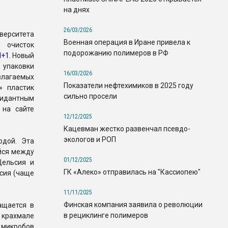
на днях
26/03/2026
ерситета
Военная операция в Иране привела к
 очисток
подорожанию полимеров в РФ
N+1
. Новый
 упаковки
16/03/2026
лагаемых
Показатели нефтехимиков в 2025 году
» пластик
сильно просели
идантным
 на сайте
12/12/2025
Кацевман жестко развенчал псевдо-
экологов и РОП
одой. Эта
йся между
01/12/2025
Цельсия и
ГК «Алеко» отправилась на "Кассиопею"
ьсия (чаще
11/11/2025
Финская компания заявила о революции
ащается в
в рециклинге полимеров
 крахмале
 микробов