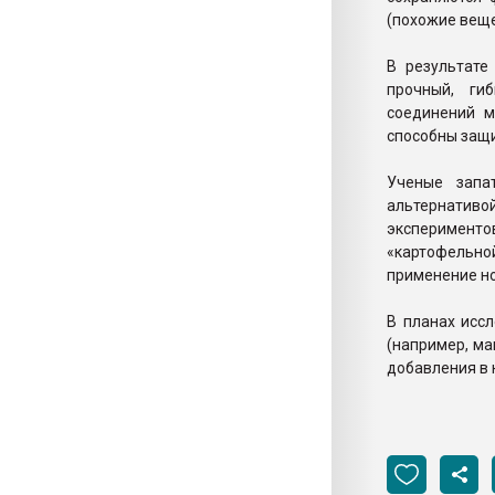
(похожие веще
В результате
прочный, ги
соединений м
способны защи
Ученые запа
альтернативо
экспериментов
«картофельной
применение но
В планах исс
(например, ма
добавления в 