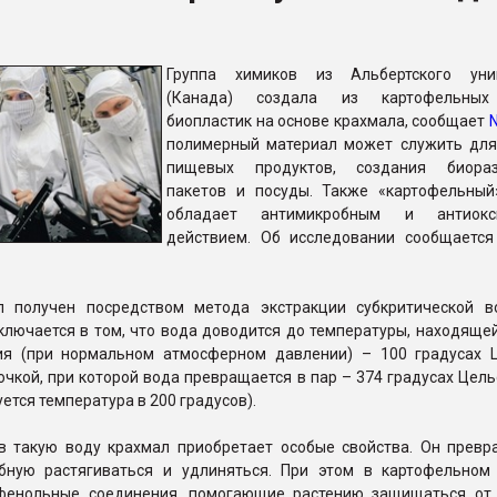
рный цвет
Группа химиков из Альбертского унив
ФОРУМ
(Канада) создала из картофельных
биопластик на основе крахмала, сообщает
полимерный материал может служить для
пищевых продуктов, создания биораз
пакетов и посуды. Также «картофельный
обладает антимикробным и антиокс
действием. Об исследовании сообщается
 получен посредством метода экстракции субкритической в
ключается в том, что вода доводится до температуры, находяще
ия (при нормальном атмосферном давлении) – 100 градусах 
очкой, при которой вода превращается в пар – 374 градусах Цел
ется температура в 200 градусов).
 такую воду крахмал приобретает особые свойства. Он превр
обную растягиваться и удлиняться. При этом в картофельном
фенольные соединения, помогающие растению защищаться от