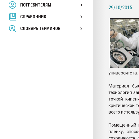
ПОТРЕБИТЕЛЯМ
Armaloy PC/ABS-1IM че
29/10/2015
СПРАВОЧНИК
ПЕРЕЙТИ НА 
СЛОВАРЬ ТЕРМИНОВ
университета.
Материал был
технология за
точкой кипен
критической т
всего использу
Помещенный в
пленку, спос
сохраняются 