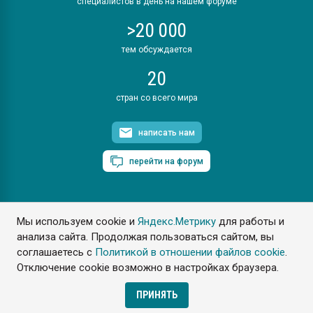
специалистов в день на нашем форуме
>20 000
тем обсуждается
20
стран со всего мира
написать нам
перейти на форум
Мы используем cookie и
Яндекс.Метрику
для работы и
ПластЭксперт © 2006. Все права защищены
анализа сайта. Продолжая пользоваться сайтом, вы
Разрешается копирование материалов сайта с обязательной
ссылкой на www.e-plastic.ru
соглашаетесь с
Политикой в отношении файлов cookie
.
Отключение cookie возможно в настройках браузера.
Разработка сайта
ПРИНЯТЬ