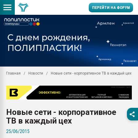
ПЕРЕЙТИ НА ФОРУМ
11.09.2020 Нанотрубки
универсальны, что рос
умельцы изготовили м
колонок полностью из 
Продажа готового бизн
производство SPC лам
цикла
Главная
Новости
Новые сети - корпоративное ТВ в каждый цех
29.07.2026 ФРП помог 
заводу пластмасс" зах
ППЭ
Помощь в подборе мат
Новые сети - корпоративное
Вакуум-формовочные 
ближайшее подмосковье
ТВ в каждый цех
Подмосковье, Москва
25/06/2015
28.07.2026 Автоматиза
первый план в перераб