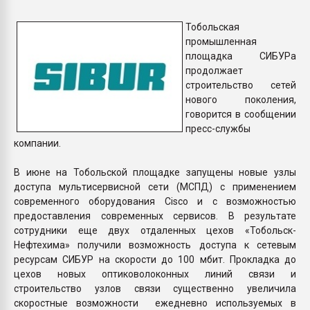
пластмасс
Тобольская
28.07.2026 "Техноникол
промышленная
ситуацией на строител
площадка СИБУРа
продолжает
строительство сетей
ПЕРЕЙТИ НА 
нового поколения,
говорится в сообщении
пресс-службы
компании.
В июне на Тобольской площадке запущены новые узлы
доступа мультисервисной сети (МСПД) с применением
современного оборудования Cisco и с возможностью
предоставления современных сервисов. В результате
сотрудники еще двух отдаленных цехов «Тобольск-
Нефтехима» получили возможность доступа к сетевым
ресурсам СИБУР на скорости до 100 мбит. Прокладка до
цехов новых оптиковолоконных линий связи и
строительство узлов связи существенно увеличила
скоростные возможности ежедневно используемых в