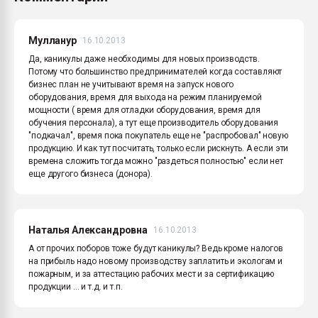
Мулланур
16.10.2013
Да, каникулы даже необходимы для новых производств.
Потому что большинство предпринимателей когда составляют
бизнес план не учитывают время на запуск нового
оборудования, время для выхода на режим планируемой
мощности ( время для отладки оборудования, время для
обучения персонала), а тут еще производитель оборудования
"подкачал", время пока покупатель еще не "распробовал" новую
продукцию. И как тут посчитать, только если рискнуть. А если эти
времена сложить тогда можно "раздеться полностью" если нет
еще другого бизнеса (донора).
Наталья Александровна
16.10.2013
А от прочих поборов тоже будут каникулы? Ведь кроме налогов
на прибыль надо новому производству заплатить и экологам и
пожарным, и за аттестацию рабочих мест и за сертификацию
продукции ... и т.д. и т.п.