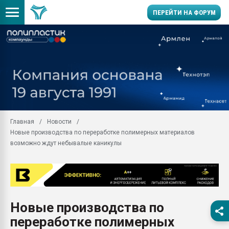
ПЕРЕЙТИ НА ФОРУМ
Продажа готового бизн
производство SPC лам
цикла
29.07.2026 ФРП помог 
заводу пластмасс" зах
ППЭ
Главная
Новости
Помощь в подборе мат
Новые производства по переработке полимерных материалов
Вакуум-формовочные 
возможно ждут небывалые каникулы
ближайшее подмосковье
Подмосковье, Москва
28.07.2026 Автоматиза
первый план в перераб
пластмасс
Новые производства по
28.07.2026 "Техноникол
переработке полимерных
ситуацией на строител