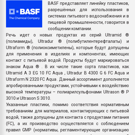
BASF представляет линейку пластиков,
Всё, что касается выду
разрешённых для использования в
бутылок
системах питьевого водоснабжения и в
пищевой промышленности, говорится в
ПЕРЕЙТИ НА 
сообщении компании.
Речь идет о новых продуктах из серий Ultramid ®
(полиамиды), Ultradur ® (полибутилентерефталаты) и
Ultraform ® (полиоксиметилены), которые будут допущены
для применения в изделиях и компонентах, имеющих
контакт с питьевой водой. Продукты будут маркироваться
знаком Aqua ® . В их числе такие сорта пластиков, как
Ultramid A 3 EG 10 FC Aqua , Ultradur B 4300 G 6 FC Aqua и
Ultraform N 2320 FC Aqua . Данный ассортимент дополняется
апробированными продуктами, устойчивыми к воздействию
высокой температуры – полиарилсульфонами Ultrason ® P
3010 и Ultrason S 3010.
Указанные пластики, помимо соответствия нормативным
требованиям для материалов, контактирующих с питьевой
водой, также допущены для контакта с продуктами питания
(FC), а их производство осуществляется с соблюдением
правил GMP (нормативы, регламентирующие организацию