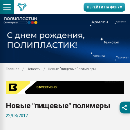
ПЕРЕЙТИ НА ФОРУМ
Продажа готового бизн
производство SPC лам
цикла
29.07.2026 ФРП помог 
заводу пластмасс" зах
ППЭ
Главная
Новости
Новые "пищевые" полимеры
Помощь в подборе мат
Вакуум-формовочные 
ближайшее подмосковье
Подмосковье, Москва
28.07.2026 Автоматиза
Новые "пищевые" полимеры
первый план в перераб
пластмасс
22/08/2012
28.07.2026 "Техноникол
ситуацией на строител