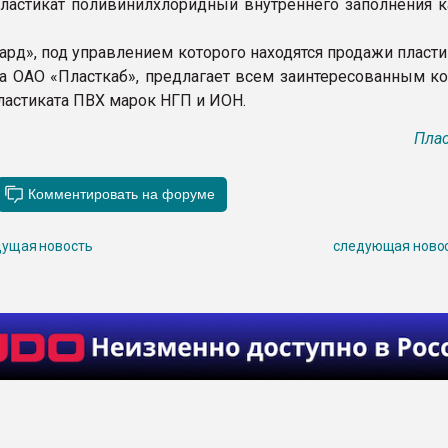
пластикат поливинилхлоридный внутреннего заполнения к
ард», под управлением которого находятся продажи пласт
а ОАО «Пласткаб», предлагает всем заинтересованным к
ластиката ПВХ марок НГП и ИОН.
Плас
ущая новость
следующая ново