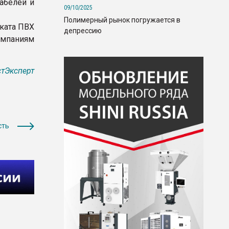
абелей и
09/10/2025
Полимерный рынок погружается в
иката ПВХ
депрессию
омпаниям
тЭксперт
сть