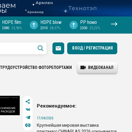
HDPE film
HDPE blow
PP hомо
2080
25,96%
2310
28,57%
2300
25,22%
ВХОД / РЕГИСТРАЦИЯ
ТРУДОУСТРОЙСТВО
ФОТОРЕПОРТАЖИ
ВИДЕОКАНАЛ
Рекомендуемое:
17/04/2026
Крупнейшая мировая выставка
пластмасс CHINAPLAS 2026 открывается