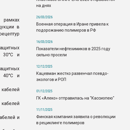
на днях
26/03/2026
в рамках
Военная операция в Иране привела к
дукции в
подорожанию полимеров в РФ
рецептур
16/03/2026
защитных
Показатели нефтехимиков в 2025 году
с 30°С и
сильно просели
12/12/2025
защитных
Кацевман жестко развенчал псевдо-
с 40°С и
экологов и РОП
 кабелей
01/12/2025
ГК «Алеко» отправилась на "Кассиопею"
 кабелей
11/11/2025
Финская компания заявила о революции
абелей и
в рециклинге полимеров