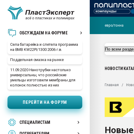
евро/тонна
29.07.2026 ФРП помог 
ОБСУЖДАЕМ НА ФОРУМЕ
заводу пластмасс" зах
ППЭ
Села батарейка и слетела программа
на BMB KW22PI/1300 2006 г.в.
Помощь в подборе мат
Поддельная смазка на рынке
Вакуум-формовочные 
ближайшее подмосковье
НОВОСТИ
КАТА
11.09.2020 Нанотрубки настолько
Подмосковье, Москва
универсальны, что российские
умельцы изготовили мембраны для
28.07.2026 Автоматиза
Главная
Нов
колонок полностью из них
первый план в перераб
пластмасс
ПЕРЕЙТИ НА ФОРУМ
28.07.2026 "Техноникол
ситуацией на строител
Всё, что касается выду
СПЕЦИАЛИСТАМ
бутылок
Новые
ПОТРЕБИТЕЛЯМ
Материал поверхности 