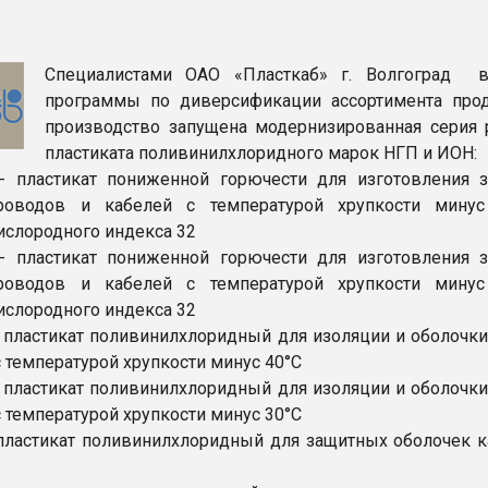
я
Специалистами ОАО «Пласткаб» г. Волгоград 
ФОРУМ
программы по диверсификации ассортимента про
производство запущена модернизированная серия 
пластиката поливинилхлоридного марок НГП и ИОН:
- пластикат пониженной горючести для изготовления 
роводов и кабелей с температурой хрупкости мину
ислородного индекса 32
- пластикат пониженной горючести для изготовления 
роводов и кабелей с температурой хрупкости мину
ислородного индекса 32
 пластикат поливинилхлоридный для изоляции и оболочки
 температурой хрупкости минус 40°С
 пластикат поливинилхлоридный для изоляции и оболочки
 температурой хрупкости минус 30°С
пластикат поливинилхлоридный для защитных оболочек к