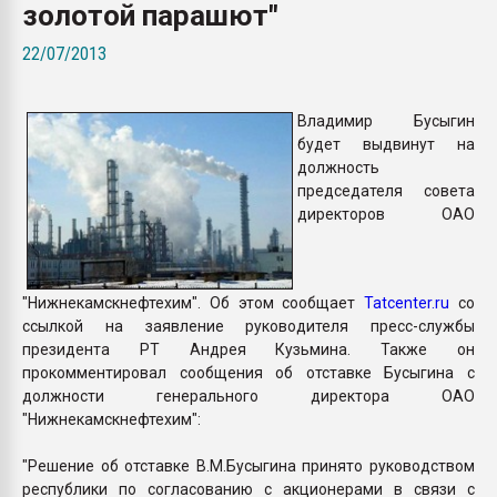
золотой парашют"
Всё, что касается выду
бутылок
22/07/2013
ПЕРЕЙТИ НА 
Владимир Бусыгин
будет выдвинут на
должность
председателя совета
директоров ОАО
"Нижнекамскнефтехим". Об этом сообщает
Tatcenter.ru
со
ссылкой на заявление руководителя пресс-службы
президента РТ Андрея Кузьмина. Также он
прокомментировал сообщения об отставке Бусыгина с
должности генерального директора ОАО
"Нижнекамскнефтехим":
"Решение об отставке В.М.Бусыгина принято руководством
республики по согласованию с акционерами в связи с