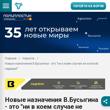
ПЕРЕЙТИ НА ФОРУМ
Продажа готового бизн
производство SPC лам
цикла
29.07.2026 ФРП помог 
заводу пластмасс" зах
ППЭ
Главная
Новости
Помощь в подборе мат
Новые назначения В.Бусыгина - это "ни в коем случае не золотой
Вакуум-формовочные 
парашют"
ближайшее подмосковье
Подмосковье, Москва
28.07.2026 Автоматиза
первый план в перераб
пластмасс
Новые назначения В.Бусыгина
28.07.2026 "Техноникол
- это "ни в коем случае не
ситуацией на строител