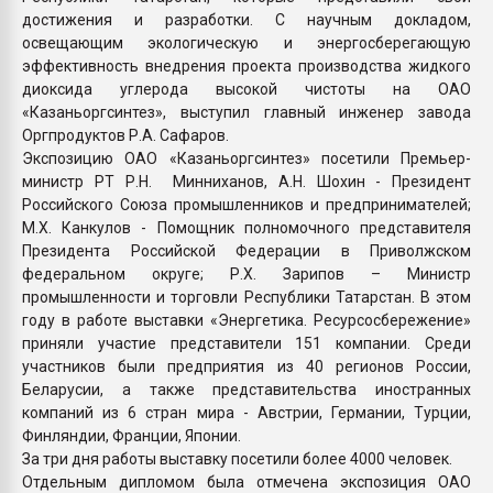
достижения и разработки. С научным докладом,
освещающим экологическую и энергосберегающую
эффективность внедрения проекта производства жидкого
диоксида углерода высокой чистоты на ОАО
«Казаньоргсинтез», выступил главный инженер завода
Оргпродуктов Р.А. Сафаров.
Экспозицию ОАО «Казаньоргсинтез» посетили Премьер-
министр РТ Р.Н. Минниханов, А.Н. Шохин - Президент
Российского Союза промышленников и предпринимателей;
М.Х. Канкулов - Помощник полномочного представителя
Президента Российской Федерации в Приволжском
федеральном округе; Р.Х. Зарипов – Министр
промышленности и торговли Республики Татарстан. В этом
году в работе выставки «Энергетика. Ресурсосбережение»
приняли участие представители 151 компании. Среди
участников были предприятия из 40 регионов России,
Беларусии, а также представительства иностранных
компаний из 6 стран мира - Австрии, Германии, Турции,
Финляндии, Франции, Японии.
За три дня работы выставку посетили более 4000 человек.
Отдельным дипломом была отмечена экспозиция ОАО