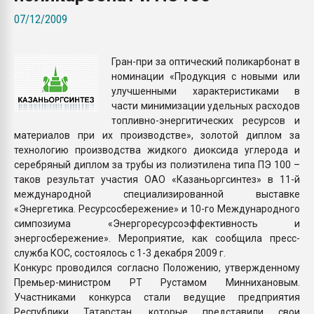
пластмасс
07/12/2009
28.07.2026 "Техноникол
ситуацией на строител
Гран-при за оптический поликарбонат в
номинации «Продукция с новыми или
ПЕРЕЙТИ НА 
улучшенными характеристиками в
части минимизации удельных расходов
топливно-энергитических ресурсов и
материалов при их производстве», золотой диплом за
технологию производства жидкого диоксида углерода и
серебряный диплом за трубы из полиэтилена типа ПЭ 100 –
таков результат участия ОАО «Казаньоргсинтез» в 11-й
международной специализированной выставке
«Энергетика. Ресурсосбережение» и 10-го Международного
симпозиума «Энергоресурсоэффективность и
энергосбережение». Мероприятие, как сообщила пресс-
служба КОС, состоялось с 1-3 декабря 2009 г.
Конкурс проводился согласно Положению, утвержденному
Премьер-министром РТ Рустамом Миннихановым.
Участниками конкурса стали ведущие предприятия
Республики Татарстан, которые представили свои