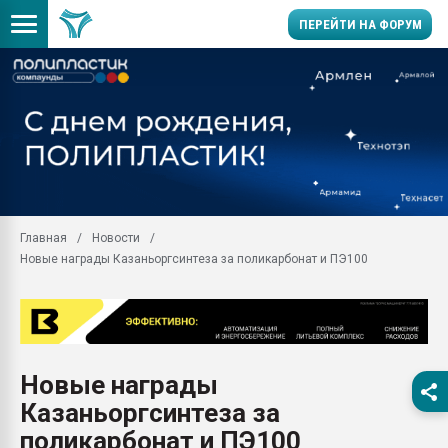
ПЕРЕЙТИ НА ФОРУМ
11.09.2020 Нанотрубки
универсальны, что рос
умельцы изготовили м
колонок полностью из 
Продажа готового бизн
производство SPC лам
цикла
Главная
Новости
Новые награды Казаньоргсинтеза за поликарбонат и ПЭ100
29.07.2026 ФРП помог 
заводу пластмасс" зах
ППЭ
Помощь в подборе мат
Вакуум-формовочные 
Новые награды
ближайшее подмосковье
Подмосковье, Москва
Казаньоргсинтеза за
28.07.2026 Автоматиза
поликарбонат и ПЭ100
первый план в перераб