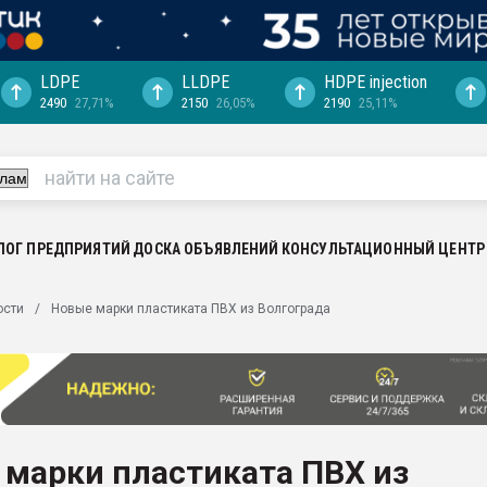
LDPE
LLDPE
HDPE injection
2490
27,71%
2150
26,05%
2190
25,11%
ериала
машины:
, с.-в.
ция выходит на
отке
ЛОГ ПРЕДПРИЯТИЙ
ДОСКА ОБЪЯВЛЕНИЙ
КОНСУЛЬТАЦИОННЫЙ ЦЕНТР
ь" довольна
ости
Новые марки пластиката ПВХ из Волгограда
ьном рынке
ва ПЭТ
пуансона для
я
 марки пластиката ПВХ из
зиция
ластика