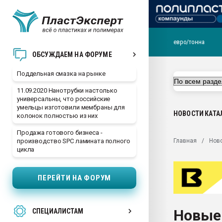
евро/тонна
Помощь в подборе мат
ОБСУЖДАЕМ НА ФОРУМЕ
Вакуум-формовочные 
Поддельная смазка на рынке
ближайшее подмосковье
Подмосковье, Москва
11.09.2020 Нанотрубки настолько
универсальны, что российские
28.07.2026 Автоматиза
умельцы изготовили мембраны для
первый план в перераб
НОВОСТИ
КАТА
колонок полностью из них
пластмасс
Продажа готового бизнеса -
28.07.2026 "Техноникол
Главная
Нов
производство SPC ламината полного
ситуацией на строител
цикла
Всё, что касается выду
бутылок
ПЕРЕЙТИ НА ФОРУМ
Материал поверхности 
вакуумного формовани
Новые
СПЕЦИАЛИСТАМ
Продам отходы Компо
поликарбоната и АБС-п