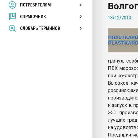
Волго
ПОТРЕБИТЕЛЯМ
Armaloy PC/ABS-1IM че
СПРАВОЧНИК
13/12/2010
ПЕРЕЙТИ НА 
СЛОВАРЬ ТЕРМИНОВ
гранул, соо
ПВХ морозос
при ко-экст
Высокое ка
российским
производите
и запуск в 
ЖС произво
лучших тра
на удовлетв
Предприятие