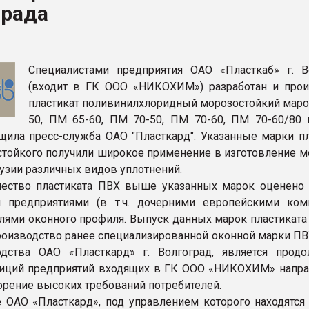
града
рный цвет
ФОРУМ
Специалистами предприятия ОАО «Пласткаб» г. В
(входит в ГК ООО «НИКОХИМ») разработан и прои
пластикат поливинилхлоридный морозостойкий маро
50, ПМ 65-60, ПМ 70-50, ПМ 70-60, ПМ 70-60/80
бщила пресс-служба ОАО "Пласткард". Указанные марки пл
тойкого получили широкое применение в изготовление м
рузии различных видов уплотнений.
чество пластиката ПВХ выше указанных марок оценено
и предприятиями (в т.ч. дочерними европейскими ком
лями оконного профиля. Выпуск данных марок пластиката 
производство ранее специализированной оконной марки ПВ
дства ОАО «Пласткард» г. Волгоград, является прод
диций предприятий входящих в ГК ООО «НИКОХИМ» напр
орение высоких требований потребителей.
 ОАО «Пласткард», под управлением которого находятся