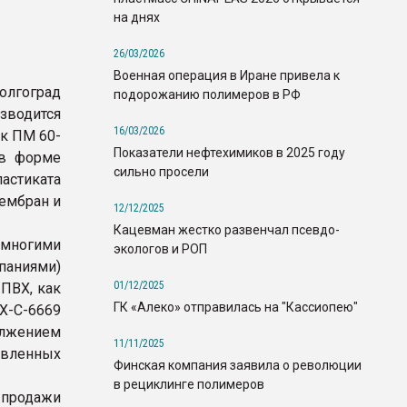
на днях
26/03/2026
Военная операция в Иране привела к
олгоград
подорожанию полимеров в РФ
зводится
16/03/2026
к ПМ 60-
Показатели нефтехимиков в 2025 году
 в форме
сильно просели
астиката
ембран и
12/12/2025
Кацевман жестко развенчал псевдо-
 многими
экологов и РОП
паниями)
01/12/2025
ПВХ, как
ГК «Алеко» отправилась на "Кассиопею"
Х-С-6669
олжением
11/11/2025
авленных
Финская компания заявила о революции
в рециклинге полимеров
 продажи