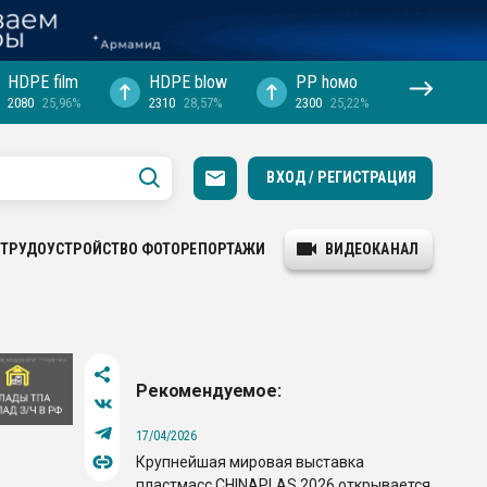
HDPE film
HDPE blow
PP hомо
2080
25,96%
2310
28,57%
2300
25,22%
ВХОД / РЕГИСТРАЦИЯ
ТРУДОУСТРОЙСТВО
ФОТОРЕПОРТАЖИ
ВИДЕОКАНАЛ
Рекомендуемое:
17/04/2026
Крупнейшая мировая выставка
пластмасс CHINAPLAS 2026 открывается