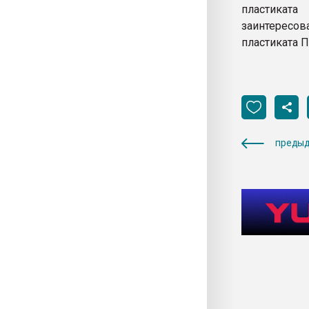
пластикат
заинтерес
пластиката 
предыд