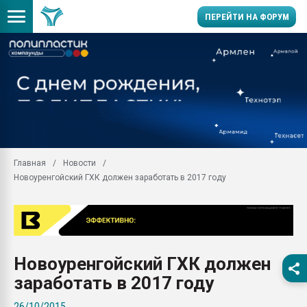
ПЕРЕЙТИ НА ФОРУМ
Помощь в подборе мат
Вакуум-формовочные 
ближайшее подмосковье
Подмосковье, Москва
28.07.2026 Автоматиза
первый план в перераб
Главная
Новости
пластмасс
Новоуренгойский ГХК должен заработать в 2017 году
28.07.2026 "Техноникол
ситуацией на строител
Всё, что касается выду
бутылок
Новоуренгойский ГХК должен
Материал поверхности 
вакуумного формовани
заработать в 2017 году
Продам отходы Компо
26/10/2015
поликарбоната и АБС-п