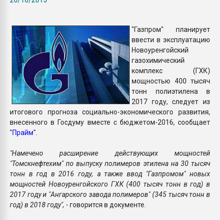
Armaloy PC/ABS-1IM че
"Газпром" планирует
ПЕРЕЙТИ НА 
ввести в эксплуатацию
Новоуренгойский
газохимический
комплекс (ГХК)
мощностью 400 тысяч
тонн полиэтилена в
2017 году, следует из
итогового прогноза социально-экономического развития,
внесенного в Госдуму вместе с бюджетом-2016, сообщает
"
Прайм
".
"Намечено расширение действующих мощностей
"Томскнефтехим" по выпуску полимеров этилена на 30 тысяч
тонн в год в 2016 году, а также ввод "Газпромом" новых
мощностей Новоуренгойского ГХК (400 тысяч тонн в год) в
2017 году и "Ангарского завода полимеров" (345 тысяч тонн в
год) в 2018 году",
- говорится в документе.