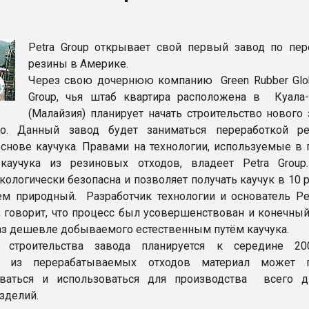
рный цвет
Petra Group открывает свой первый завод по пер
ФОРУМ
резины в Америке.
Через свою дочернюю компанию Green Rubber Globa
Group, чья штаб квартира расположена в Куала
(Малайзия) планирует начать строительство нового
о. Данный завод будет заниматься переработкой р
основе каучука. Правами на технологии, используемые в 
каучука из резиновых отходов, владеет Petra Group
кологически безопасна и позволяет получать каучук в 10 
м природный. Разработчик технологии и основатель Pet
, говорит, что процесс был усовершенствован и конечный
раз дешевле добываемого естественным путём каучука.
 строительства завода планируется к середине 20
й из перерабатываемых отходов материал может п
оваться и использоваться для производства всего д
зделий.