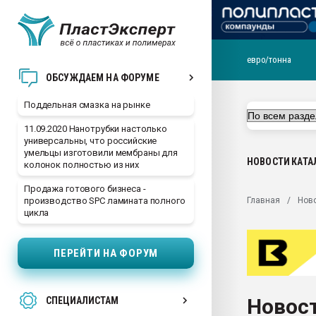
евро/тонна
Помощь в подборе мат
ОБСУЖДАЕМ НА ФОРУМЕ
Вакуум-формовочные 
Поддельная смазка на рынке
ближайшее подмосковье
Подмосковье, Москва
11.09.2020 Нанотрубки настолько
универсальны, что российские
28.07.2026 Автоматиза
умельцы изготовили мембраны для
первый план в перераб
НОВОСТИ
КАТА
колонок полностью из них
пластмасс
Продажа готового бизнеса -
28.07.2026 "Техноникол
Главная
Нов
производство SPC ламината полного
ситуацией на строител
цикла
Всё, что касается выду
бутылок
ПЕРЕЙТИ НА ФОРУМ
Материал поверхности 
вакуумного формовани
Новост
СПЕЦИАЛИСТАМ
Продам отходы Компо
поликарбоната и АБС-п