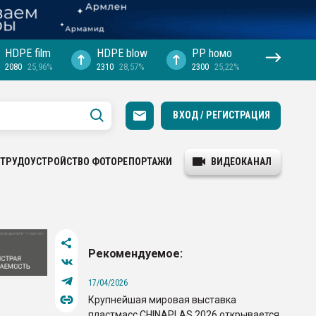
HDPE film
HDPE blow
PP hомо
2080
25,96%
2310
28,57%
2300
25,22%
ВХОД / РЕГИСТРАЦИЯ
ТРУДОУСТРОЙСТВО
ФОТОРЕПОРТАЖИ
ВИДЕОКАНАЛ
Рекомендуемое:
17/04/2026
Крупнейшая мировая выставка
пластмасс CHINAPLAS 2026 открывается