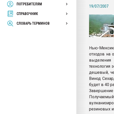
ПОТРЕБИТЕЛЯМ
Armaloy PC/ABS-1IM че
19/07/2007
СПРАВОЧНИК
ПЕРЕЙТИ НА 
СЛОВАРЬ ТЕРМИНОВ
Нью-Мексик
отходов на 
выделения 
технология э
дешевый, че
Винод Сехар
будет в 40 
Завершение
Получаемы
вулканизир
резиновых и