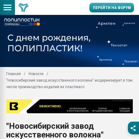
ПЕРЕЙТИ НА ФОРУМ
Помощь в подборе мат
Вакуум-формовочные 
ближайшее подмосковье
Подмосковье, Москва
28.07.2026 Автоматиза
первый план в перераб
Главная
Новости
пластмасс
"Новосибирский завод искусственного волокна" модернизирует в том
28.07.2026 "Техноникол
числе производство изделий из пластмасс
ситуацией на строител
Всё, что касается выду
бутылок
Материал поверхности 
вакуумного формовани
"Новосибирский завод
искусственного волокна"
Продам отходы Компо
поликарбоната и АБС-п