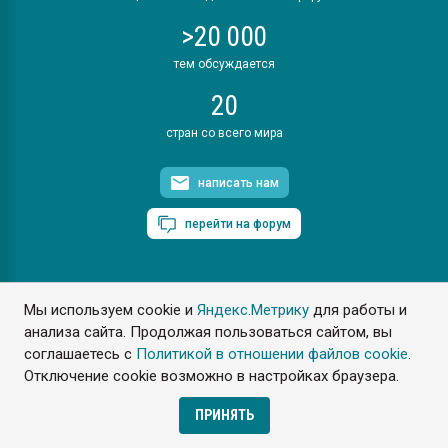
>20 000
тем обсуждается
20
стран со всего мира
написать нам
перейти на форум
Мы используем cookie и
Яндекс.Метрику
для работы и
ПластЭксперт © 2006. Все права защищены
анализа сайта. Продолжая пользоваться сайтом, вы
Разрешается копирование материалов сайта с обязательной
ссылкой на www.e-plastic.ru
соглашаетесь с
Политикой в отношении файлов cookie
.
Отключение cookie возможно в настройках браузера.
Разработка сайта
ПРИНЯТЬ