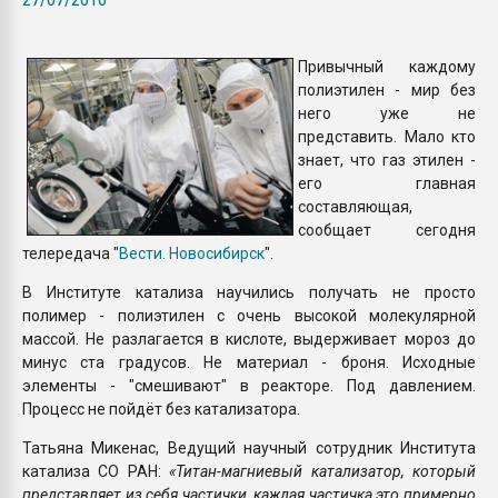
Всё, что касается выду
бутылок
Привычный каждому
полиэтилен - мир без
ПЕРЕЙТИ НА 
него уже не
представить. Мало кто
знает, что газ этилен -
его главная
составляющая,
сообщает сегодня
телередача "
Вести. Новосибирск
".
В Институте катализа научились получать не просто
полимер - полиэтилен с очень высокой молекулярной
массой. Не разлагается в кислоте, выдерживает мороз до
минус ста градусов. Не материал - броня. Исходные
элементы - "смешивают" в реакторе. Под давлением.
Процесс не пойдёт без катализатора.
Татьяна Микенас, Ведущий научный сотрудник Института
катализа СО РАН:
«Титан-магниевый катализатор, который
представляет из себя частички, каждая частичка это примерно