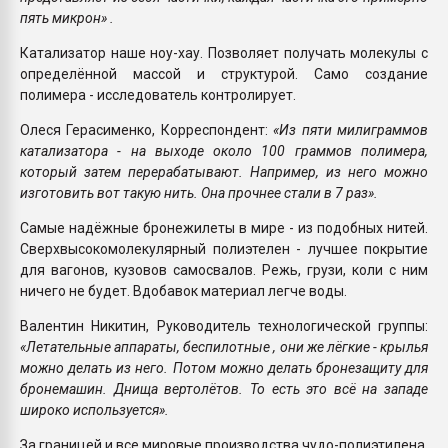
пять микрон» .
Катализатор наше ноу-хау. Позволяет получать молекулы с
определённой массой и структурой. Само создание
полимера - исследователь контролирует.
Олеся Герасименко, Корреспондент:
«Из пяти милиграммов
катализатора - на выходе около 100 граммов полимера,
который затем перерабатывают. Например, из него можно
изготовить вот такую нить. Она прочнее стали в 7 раз».
Самые надёжные бронежилеты в мире - из подобных нитей.
Сверхвысокомолекулярный полиэтелен - лучшее покрытие
для вагонов, кузовов самосвалов. Режь, грузи, коли с ним
ничего не будет. Вдобавок материал легче воды.
Валентин Никитин, Руководитель технологической группы:
«Летательные аппараты, беспилотные , они же лёгкие - крылья
можно делать из него. Потом можно делать бронезащиту для
бронемашин. Днища вертолётов. То есть это всё на западе
широко используется».
За границей и все мировые производства чудо-полиэтилена.