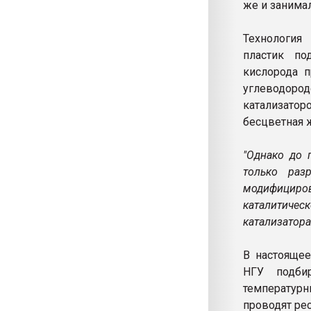
же и занима
Технология
пластик по
кислорода п
углеводоро
катализато
бесцветная 
"Однако до 
только раз
модифициров
каталитичес
катализатора
В настоящее
НГУ подбир
температурн
проводят ре