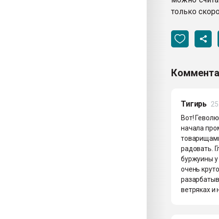
только скор
Коммента
Тигирь
25
Вот! Геволю
начала про
товарищами,
радовать. 
буржуины у
очень крут
разарбатыв
ветряках и 