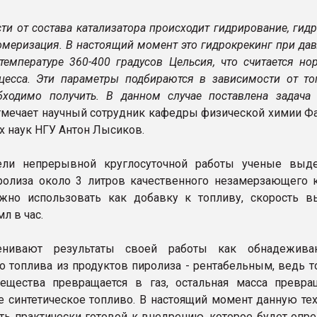
ти от состава катализатора происходит гидрирование, гид
омеризация. В настоящий момент это гидрокрекинг при да
температуре 360-400 градусов Цельсия, что считается но
цесса. Эти параметры подбираются в зависимости от тог
бходимо получить. В данном случае поставлена задача 
тмечает научный сотрудник кафедры физической химии Фа
х наук НГУ Антон Лысиков.
ели непрерывной круглосуточной работы ученые выд
ролиза около 3 литров качественного незамерзающего к
жно использовать как добавку к топливу, скорость в
мл в час.
енивают результаты своей работы как обнадежива
о топлива из продуктов пиролиза - рентабельным, ведь т
ещества превращается в газ, остальная масса превра
е синтетическое топливо. В настоящий момент данную те
ть практически готовой к внедрению, которое будет опре