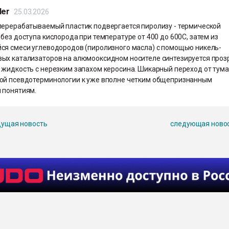
der
25.03.2026
перерабатываемый пластик подвергается пиролизу - термической
без доступа кислорода при температуре от 400 до 600C, затем из
ся смеси углеводородов (пиролизного масла) с помощью никель-
ых катализаторов на алюмооксидном носителе синтезируется проз
 жидкость с нерезким запахом керосина. Шикарный переход от тум
ой псевдотерминологии к уже вполне четким общепризнанным
 понятиям.
ущая новость
следующая ново