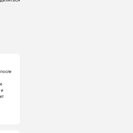
 после
не
 и
ет