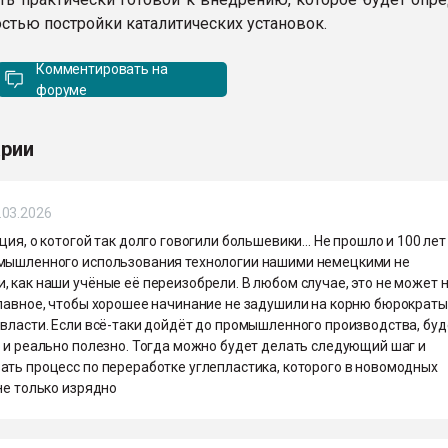
остью постройки каталитических установок.
Комментировать на
форуме
рии
.03.2026
ция, о котогой так долго говогили большевики... Не прошло и 100 лет
мышленного использования технологии нашими немецкими не
 как наши учёные её переизобрели. В любом случае, это не может 
Главное, чтобы хорошее начинание не задушили на корню бюрократы
 власти. Если всё-таки дойдёт до промышленного производства, буд
о и реально полезно. Тогда можно будет делать следующий шаг и
ать процесс по переработке углепластика, которого в новомодных
не только изрядно