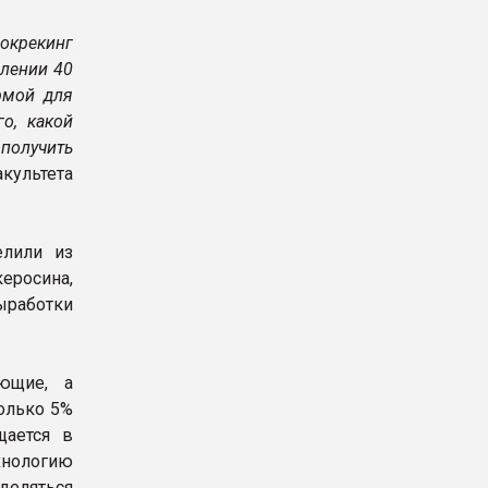
рокрекинг
влении 40
рмой для
о, какой
получить
культета
елили из
еросина,
ыработки
ющие, а
олько 5%
щается в
хнологию
деляться