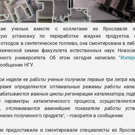
ские ученые вместе с коллегами из Ярославля за
скую установку по переработке жидких продуктов 
отходов в синтетическое топливо, она смонтирована в ла
зической химии факультета естественных наук Новоси
енного университета. Об этом сегодня написало
"Интер
сообщение НГУ.
ри недели ее работы ученые получили первые три литра ке
время определяются оптимальные режимы работы капи
трабатываются важные циклы регенерации катализатора, по
 параметры каталитического процесса, осуществляетс
ра, отслеживаются важнейшие показатели работы уст
нализ полученного продукта",
- говорится в сообщении.
е предоставили и смонтировали специалисты из Яросла