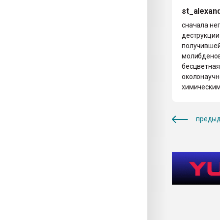
st_alexan
сначала не
деструкции 
получившей
молибденов
бесцветная
околонаучн
химическим
предыд