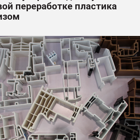
ой переработке пластика
ва ПЭТ
изом
ФОРУМ