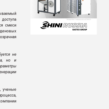
тываемый
 доступа
ся смеси
деновых
зрачная
уется не
ра, но и
араметры
енерации
, ученые
роцесса,
компании