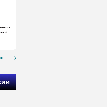
рачная
анной
сть