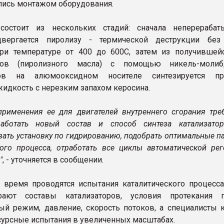
лись монтажом оборудования.
 состоит из нескольких стадий: сначала неперераба
двергается пиролизу - термической деструкции без
ри температуре от 400 до 600C, затем из получившей
дов (пиролизного масла) с помощью никель-молиб
ров на алюмооксидном носителе синтезируется про
жидкость с нерезким запахом керосина.
применения ее для двигателей внутреннего сгорания треб
работать новый состав и способ синтеза катализато
ать установку по гидрированию, подобрать оптимальные п
кого процесса, отработать все циклы автоматической рег
"
, - уточняется в сообщении.
 время проводятся испытания каталитического процесса
ают составы катализаторов, условия протекания п
ый режим, давление, скорость потоков, а специалисты 
сурсные испытания в увеличенных масштабах.