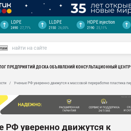
LDPE
LLDPE
HDPE injection
2490
27,71%
2150
26,05%
2190
25,11%
еса -
ината полного
"Ижевскому
ватить рынок
ЛОГ ПРЕДПРИЯТИЙ
ДОСКА ОБЪЯВЛЕНИЙ
КОНСУЛЬТАЦИОННЫЙ ЦЕНТР
ериала
машины:
ости
Ученые РФ уверенно движутся к массовой переработке пластика п
, с.-в.
ция выходит на
отке
ь" довольна
е РФ уверенно движутся к
ьном рынке