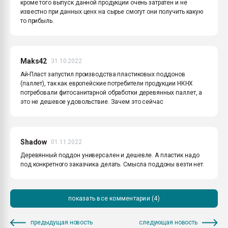
кроме того выпуск данной продукции очень затратен и не
известно при данных ценх на сырье смогут они получить какую
то прибыль.
Maks42
31.10.2022
Ай-Пласт запустил производства пластиковых поддонов
(паллет), так как европейские потребители продукции НКНХ
потребовали фитосанитарной обработки деревянных паллет, а
это не дешевое удовольствие. Зачем это сейчас
Shadow
01.11.2022
Деревянный поддон универсален и дешевле. А пластик надо
под конкретного заказчика делать. Смысла поддоны везти нет.
показать все комментарии (4)
предыдущая новость
следующая новость