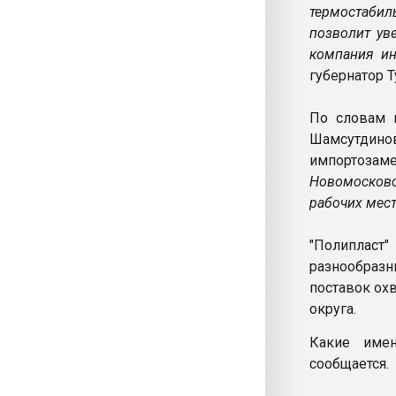
термостабил
позволит ув
компания ин
губернатор 
По словам п
Шамсутдин
импортоза
Новомосковс
рабочих мест
"Полипласт"
разнообраз
поставок ох
округа.
Какие имен
сообщается.