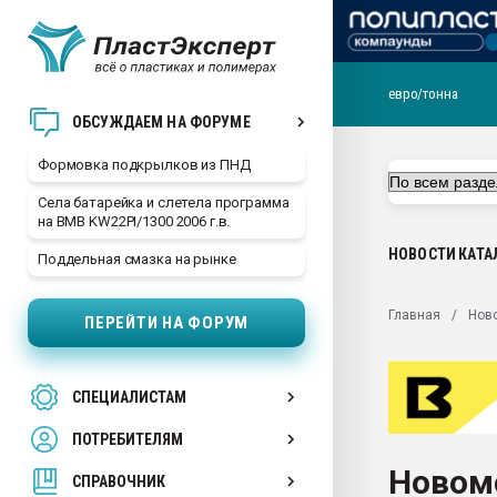
евро/тонна
Продажа готового бизн
ОБСУЖДАЕМ НА ФОРУМЕ
производство SPC лам
цикла
Формовка подкрылков из ПНД
29.07.2026 ФРП помог 
Села батарейка и слетела программа
заводу пластмасс" зах
на BMB KW22PI/1300 2006 г.в.
ППЭ
НОВОСТИ
КАТА
Поддельная смазка на рынке
Помощь в подборе мат
Вакуум-формовочные 
Главная
Нов
ПЕРЕЙТИ НА ФОРУМ
ближайшее подмосковье
Подмосковье, Москва
28.07.2026 Автоматиза
СПЕЦИАЛИСТАМ
первый план в перераб
пластмасс
ПОТРЕБИТЕЛЯМ
28.07.2026 "Техноникол
Новом
ситуацией на строител
СПРАВОЧНИК