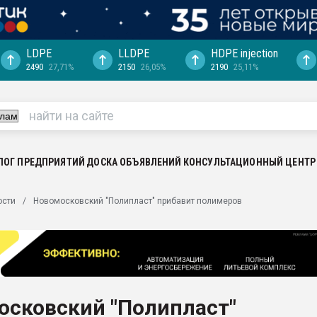
LDPE
LLDPE
HDPE injection
2490
27,71%
2150
26,05%
2190
25,11%
еса -
ината полного
"Ижевскому
ватить рынок
ЛОГ ПРЕДПРИЯТИЙ
ДОСКА ОБЪЯВЛЕНИЙ
КОНСУЛЬТАЦИОННЫЙ ЦЕНТР
ериала
машины:
ости
Новомосковский "Полипласт" прибавит полимеров
, с.-в.
ция выходит на
отке
ь" довольна
осковский "Полипласт"
ьном рынке