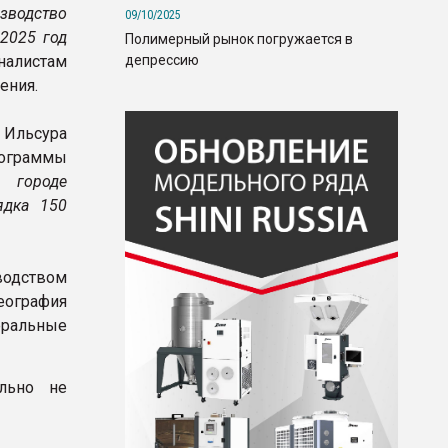
зводство
09/10/2025
2025 год
Полимерный рынок погружается в
депрессию
рналистам
ения.
 Ильсура
ограммы
 городе
ядка 150
водством
еография
еральные
льно не