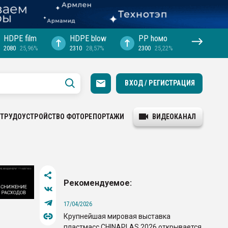
HDPE film
HDPE blow
PP hомо
2080
25,96%
2310
28,57%
2300
25,22%
ВХОД / РЕГИСТРАЦИЯ
ТРУДОУСТРОЙСТВО
ФОТОРЕПОРТАЖИ
ВИДЕОКАНАЛ
Рекомендуемое:
17/04/2026
Крупнейшая мировая выставка
пластмасс CHINAPLAS 2026 открывается