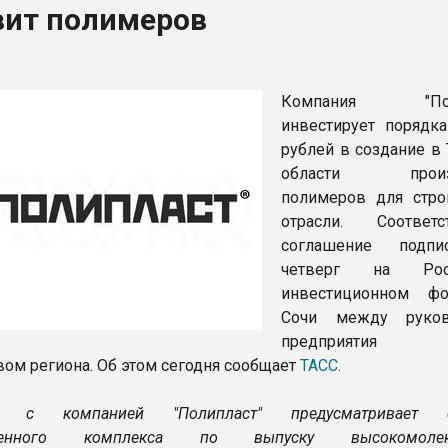
вит полимеров
ва ПЭТ
ФОРУМ
Компания "Поли
инвестирует порядк
рублей в создание в
области произв
полимеров для стро
отрасли. Соответс
соглашение подп
четверг на Рос
инвестиционном ф
Сочи между руков
предприят
вом региона. Об этом сегодня сообщает
ТАСС
.
ие с компанией "Полипласт" предусматривает с
твенного комплекса по выпуску высокомолек