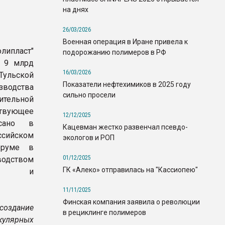
на днях
26/03/2026
Военная операция в Иране привела к
пласт"
подорожанию полимеров в РФ
а 9 млрд
16/03/2026
 Тульской
Показатели нефтехимиков в 2025 году
одства
сильно просели
ительной
твующее
12/12/2025
исано в
Кацевман жестко развенчал псевдо-
сийском
экологов и РОП
оруме в
01/12/2025
одством
ГК «Алеко» отправилась на "Кассиопею"
ия и
11/11/2025
Финская компания заявила о революции
оздание
в рециклинге полимеров
улярных