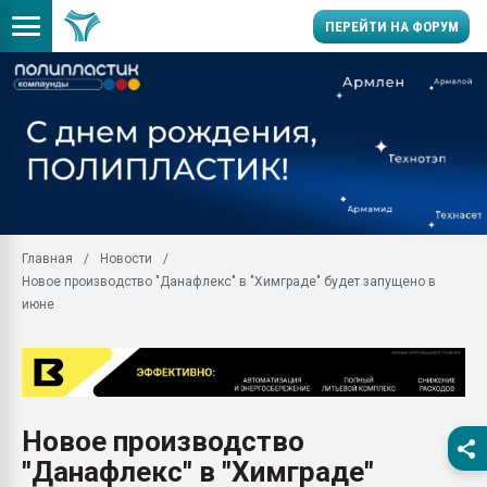
ПЕРЕЙТИ НА ФОРУМ
Помощь в подборе мат
Вакуум-формовочные 
ближайшее подмосковье
Подмосковье, Москва
28.07.2026 Автоматиза
первый план в перераб
Главная
Новости
пластмасс
Новое производство "Данафлекс" в "Химграде" будет запущено в
28.07.2026 "Техноникол
июне
ситуацией на строител
Всё, что касается выду
бутылок
Материал поверхности 
вакуумного формовани
Новое производство
"Данафлекс" в "Химграде"
Продам отходы Компо
поликарбоната и АБС-п