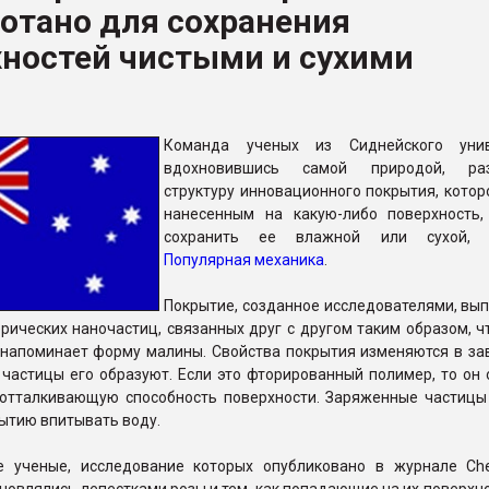
отано для сохранения
ва ПЭТ
хностей чистыми и сухими
ФОРУМ
Команда ученых из Сиднейского униве
вдохновившись самой природой, раз
структуру инновационного покрытия, котор
нанесенным на какую-либо поверхность,
сохранить ее влажной или сухой, 
Популярная механика
.
Покрытие, созданное исследователями, вып
рических наночастиц, связанных друг с другом таким образом, 
а напоминает форму малины. Свойства покрытия изменяются в за
е частицы его образуют. Если это фторированный полимер, то он
отталкивающую способность поверхности. Заряженные частицы
ытию впитывать воду.
е ученые, исследование которых опубликовано в журнале Che