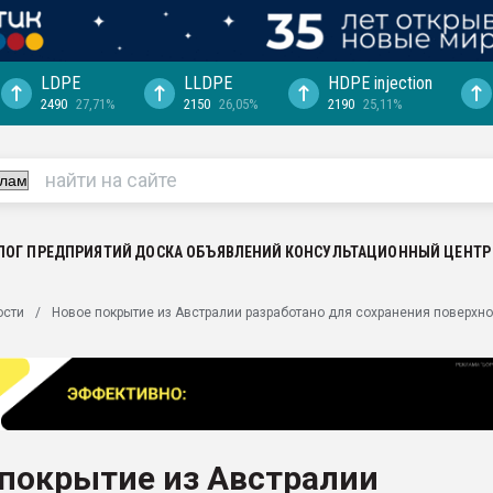
LDPE
LLDPE
HDPE injection
2490
27,71%
2150
26,05%
2190
25,11%
еса -
ината полного
"Ижевскому
ватить рынок
ЛОГ ПРЕДПРИЯТИЙ
ДОСКА ОБЪЯВЛЕНИЙ
КОНСУЛЬТАЦИОННЫЙ ЦЕНТР
ериала
машины:
ости
Новое покрытие из Австралии разработано для сохранения поверхн
, с.-в.
ция выходит на
отке
ь" довольна
 покрытие из Австралии
ьном рынке