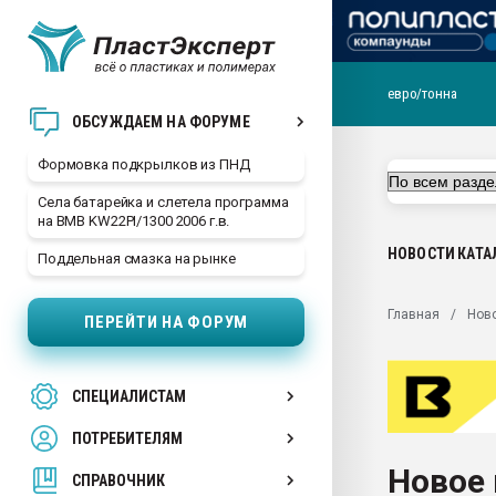
евро/тонна
Продажа готового бизн
ОБСУЖДАЕМ НА ФОРУМЕ
производство SPC лам
цикла
Формовка подкрылков из ПНД
29.07.2026 ФРП помог 
Села батарейка и слетела программа
заводу пластмасс" зах
на BMB KW22PI/1300 2006 г.в.
ППЭ
НОВОСТИ
КАТА
Поддельная смазка на рынке
Помощь в подборе мат
Вакуум-формовочные 
Главная
Нов
ПЕРЕЙТИ НА ФОРУМ
ближайшее подмосковье
Подмосковье, Москва
28.07.2026 Автоматиза
СПЕЦИАЛИСТАМ
первый план в перераб
пластмасс
ПОТРЕБИТЕЛЯМ
28.07.2026 "Техноникол
Новое
ситуацией на строител
СПРАВОЧНИК