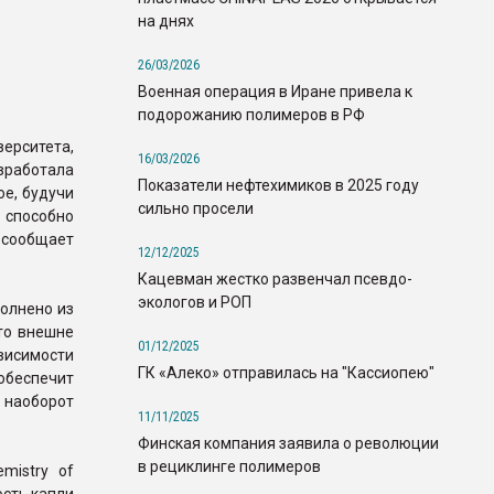
на днях
26/03/2026
Военная операция в Иране привела к
подорожанию полимеров в РФ
рситета,
16/03/2026
работала
Показатели нефтехимиков в 2025 году
ое, будучи
сильно просели
 способно
сообщает
12/12/2025
Кацевман жестко развенчал псевдо-
экологов и РОП
олнено из
что внешне
01/12/2025
висимости
ГК «Алеко» отправилась на "Кассиопею"
 обеспечит
 наоборот
11/11/2025
Финская компания заявила о революции
в рециклинге полимеров
mistry of