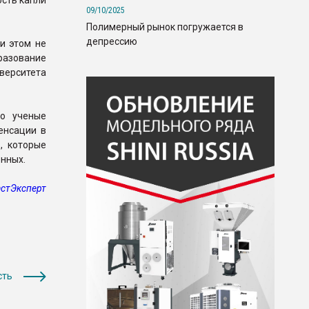
ость капли
09/10/2025
Полимерный рынок погружается в
депрессию
и этом не
бразование
иверситета
го ученые
енсации в
, которые
онных.
стЭксперт
сть