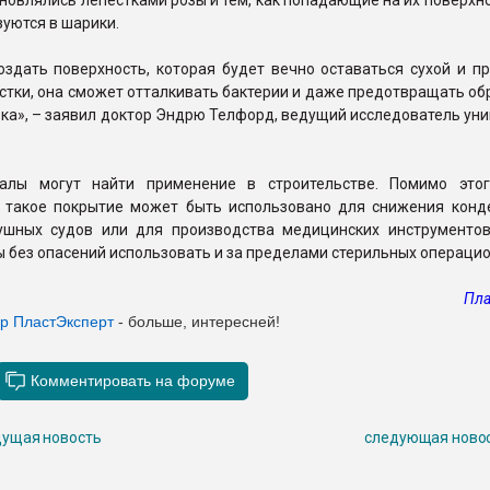
охновлялись лепестками розы и тем, как попадающие на их поверхн
уются в шарики.
здать поверхность, которая будет вечно оставаться сухой и пр
стки, она сможет отталкивать бактерии и даже предотвращать о
бка», – заявил доктор Эндрю Телфорд, ведущий исследователь ун
иалы могут найти применение в строительстве. Помимо это
о такое покрытие может быть использовано для снижения конд
ушных судов или для производства медицинских инструментов
 без опасений использовать и за пределами стерильных операци
Пла
ер ПластЭксперт
- больше, интересней!
ущая новость
следующая ново