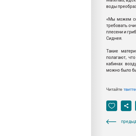
Materials, вд
воды преобраз
«Мы можем со
требовать очи
плесени и гри
Сиднея.
Такие матер
полагают, чт
кабинах возд
можно было бы
Читайте
твитт
предыд