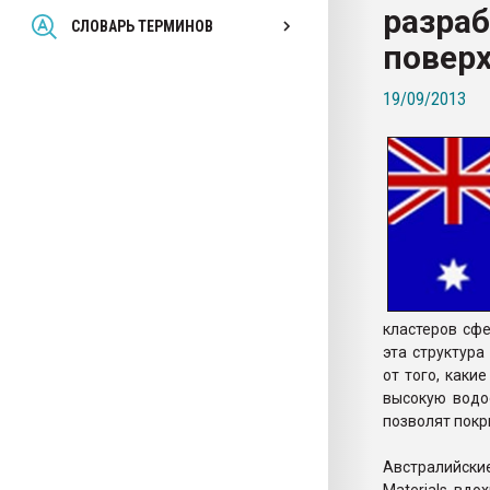
разраб
Всё, что касается выду
СЛОВАРЬ ТЕРМИНОВ
бутылок
повер
19/09/2013
ПЕРЕЙТИ НА 
кластеров сфе
эта структур
от того, каки
высокую водо
позволят покр
Австралийски