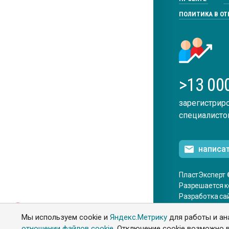
ПОЛИТИКА В О
>13 00
зарегистрир
специалисто
написа
ПластЭксперт 
Разрешается к
Разработка са
ENG
Мы используем cookie и
Яндекс.Метрику
для работы и ан
отношении файлов cookie
. Отключение cookie возможно в