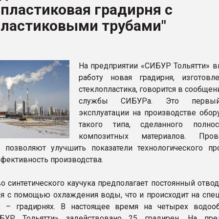
пластиковая градирня с
ва ПЭТ
пластиковыми трубами"
ФОРУМ
На предприятии «СИБУР Тольятти» в
работу новая градирня, изготовл
стеклопластика, говорится в сообщен
службы СИБУРа. Это первы
эксплуатации на производстве обор
такого типа, сделанного полно
композитных материалов. Пров
 позволяют улучшить показатели технологического пр
фективность производства.
о синтетического каучука предполагает постоянный отвод
я с помощью охлаждения воды, что и происходит на спе
х – градирнях. В настоящее время на четырех водоо
БУР Тольятти» задействовано 25 градирен. На пре