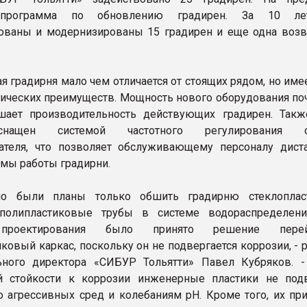
 программа по обновлению градирен. За 10 л
ованы и модернизированы 15 градирен и еще одна возв
я градирня мало чем отличается от стоящих рядом, но им
гических преимуществ. Мощность нового оборудования поч
шает производительность действующих градирен. Так
нащен системой частотного регулирования о
ателя, что позволяет обслуживающему персоналу дист
мы работы градирни.
но были планы только обшить градирню стеклоплас
 полипластиковые трубы в системе водораспределен
 проектирования было принято решение пер
ковый каркас, поскольку он не подвергается коррозии, - 
ьного директора «СИБУР Тольятти» Павел Кубряков. -
ой стойкости к коррозии инженерные пластики не по
 агрессивных сред и колебаниям pH. Кроме того, их пр