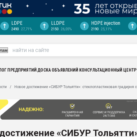
LDPE
LLDPE
HDPE injection
2490
27,71%
2150
26,05%
2190
25,11%
еса -
ината полного
"Ижевскому
ватить рынок
ЛОГ ПРЕДПРИЯТИЙ
ДОСКА ОБЪЯВЛЕНИЙ
КОНСУЛЬТАЦИОННЫЙ ЦЕНТР
ериала
машины:
ости
Новое достижение «СИБУР Тольятти»: стеклопластиковая градирня 
, с.-в.
ция выходит на
отке
ь" довольна
 достижение «СИБУР Тольятти»
ьном рынке