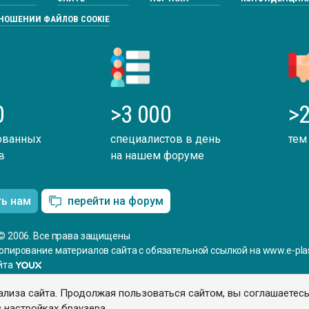
ТНОШЕНИИ ФАЙЛОВ COOKIE
0
>3 000
>2
ованных
специалистов в день
тем
в
на нашем форуме
ть нам
перейти на форум
© 2006. Все права защищены
опирование материалов сайта с обязательной ссылкой на www.e-plas
йта
ализа сайта. Продолжая пользоваться сайтом, вы соглашаетес
 настройках браузера.