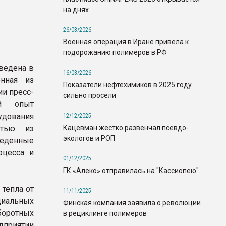
на днях
26/03/2026
Военная операция в Иране привела к
подорожанию полимеров в РФ
ведена в
16/03/2026
енная из
Показатели нефтехимиков в 2025 году
ии пресс-
сильно просели
й опыт
удования
12/12/2025
Кацевман жестко развенчал псевдо-
стью из
экологов и РОП
еденные
оцесса и
01/12/2025
ГК «Алеко» отправилась на "Кассиопею"
 тепла от
11/11/2025
циальных
Финская компания заявила о революции
боротных
в рециклинге полимеров
дприятии