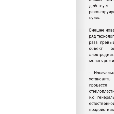
действует
реконструир
нуля».
Внешне нова
ряд техноло
раза превы
объект ос
электродвиг
менять режи
- Изначаль
установить
процессе
стеклопласти
и.о генерал
естественн
воздействию