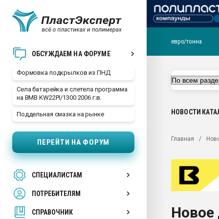
евро/тонна
Продажа готового бизн
ОБСУЖДАЕМ НА ФОРУМЕ
производство SPC лам
цикла
Формовка подкрылков из ПНД
29.07.2026 ФРП помог 
Села батарейка и слетела программа
заводу пластмасс" зах
на BMB KW22PI/1300 2006 г.в.
ППЭ
НОВОСТИ
КАТА
Поддельная смазка на рынке
Помощь в подборе мат
Вакуум-формовочные 
Главная
Нов
ПЕРЕЙТИ НА ФОРУМ
ближайшее подмосковье
Подмосковье, Москва
28.07.2026 Автоматиза
СПЕЦИАЛИСТАМ
первый план в перераб
пластмасс
ПОТРЕБИТЕЛЯМ
28.07.2026 "Техноникол
Новое
ситуацией на строител
СПРАВОЧНИК