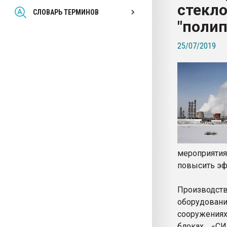
стекло
Всё, что касается выду
СЛОВАРЬ ТЕРМИНОВ
бутылок
"поли
25/07/2019
ПЕРЕЙТИ НА 
мероприятия
повысить эф
Производств
оборудовани
сооружения
блоках «СИ