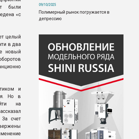
09/10/2025
ет были
Полимерный рынок погружается в
едена «с
депрессию
еет целый
ти в два
же новый
боротов
анционно
тиком и
ия. Но в
ейти на
рассказал
 За счет
двержены
именение