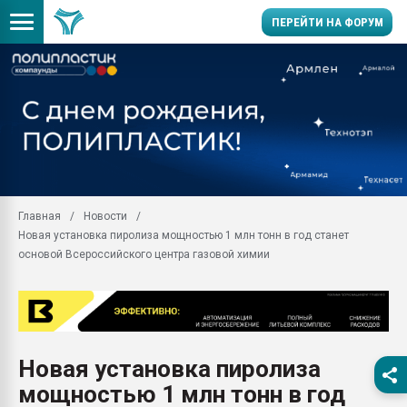
ПЕРЕЙТИ НА ФОРУМ
Продажа готового бизн
производство SPC лам
цикла
29.07.2026 ФРП помог 
заводу пластмасс" зах
ППЭ
Главная
Новости
Помощь в подборе мат
Новая установка пиролиза мощностью 1 млн тонн в год станет
Вакуум-формовочные 
основой Всероссийского центра газовой химии
ближайшее подмосковье
Подмосковье, Москва
28.07.2026 Автоматиза
первый план в перераб
пластмасс
Новая установка пиролиза
28.07.2026 "Техноникол
мощностью 1 млн тонн в год
ситуацией на строител