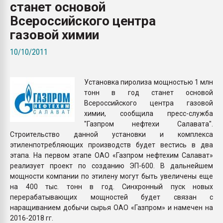
станет основой
Всё, что касается выду
бутылок
Всероссийского центра
газовой химии
ПЕРЕЙТИ НА 
10/10/2011
Установка пиролиза мощностью 1 млн
тонн в год станет основой
Всероссийского центра газовой
химии, сообщила пресс-служба
"Газпром нефтехи Салавата".
Строительство данной установки и комплекса
этиленпотребляющих производств будет вестись в два
этапа. На первом этапе ОАО «Газпром нефтехим Салават»
реализует проект по созданию ЭП-600. В дальнейшем
мощности компании по этилену могут быть увеличены еще
на 400 тыс. тонн в год. Синхронный пуск новых
перерабатывающих мощностей будет связан с
наращиванием добычи сырья ОАО «Газпром» и намечен на
2016-2018 гг.