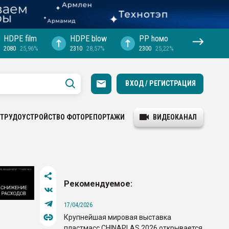
HDPE film
HDPE blow
PP hомо
2080
25,96%
2310
28,57%
2300
25,22%
ВХОД / РЕГИСТРАЦИЯ
ТРУДОУСТРОЙСТВО
ФОТОРЕПОРТАЖИ
ВИДЕОКАНАЛ
Рекомендуемое:
17/04/2026
Крупнейшая мировая выставка
пластмасс CHINAPLAS 2026 открывается