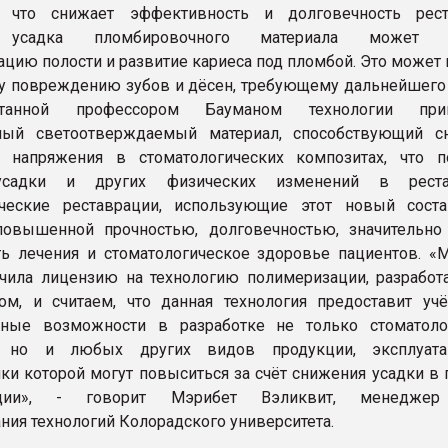
, что снижает эффективность и долговечность рест
, усадка пломбировочного материала может 
ацию полости и развитие кариеса под пломбой. Это может
у повреждению зубов и дёсен, требующему дальнейшего 
танной профессором Бауманом технологии прим
ный светоотверждаемый материал, способствующий 
о напряжения в стоматологических композитах, что п
усадки и других физических изменений в рестав
ические реставрации, использующие этот новый соста
повышенной прочностью, долговечностью, значительно
ь лечения и стоматологическое здоровье пациентов. «
чила лицензию на технологию полимеризации, разработ
ом, и считаем, что данная технология предоставит у
нные возможности в разработке не только стоматоло
, но и любых других видов продукции, эксплуата
ики которой могут повыситься за счёт снижения усадки в
ации», - говорит Мэрибет Вэликвит, менеджер
ния технологий Колорадского университета.