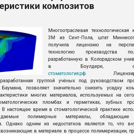
теристики композитов
ва ПЭТ
ФОРУМ
Многоотраслевая технологическая 
3M из Сент-Пола, штат Миннесо
получила лицензию на перспе
технологию производства пол
разработанную в Колорадском унив
в Боулдере, сооб
стоматология.рф
. Лицензиров
, разработанная группой учёных под руководством пр
 Баумана, позволяет значительно снизить усадку ком
актеристики многих материалов, используемых на сег
матологических пломбах и герметиках, зубных про
. В настоящее время в стоматологической практике испо
рждаемые полимерные материалы, обладающие
в. Однако одним из недостатков является то, что вн
 возникающие в материале в процессе полимеризации, пр