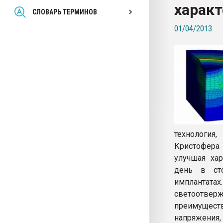
харак
Всё, что касается выду
СЛОВАРЬ ТЕРМИНОВ
бутылок
01/04/2013
ПЕРЕЙТИ НА 
технология
Кристофера
улучшая хар
день в сто
имплантатах
светоотве
преимущест
напряжения,