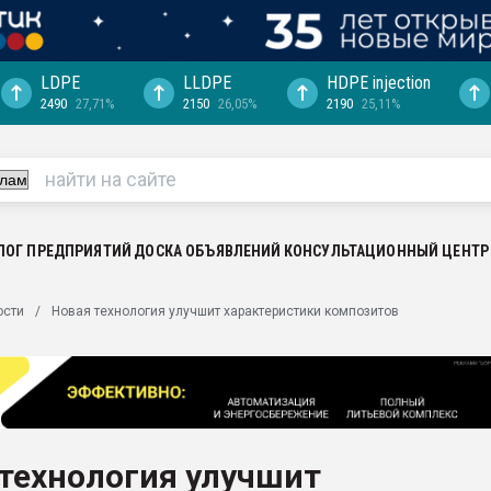
LDPE
LLDPE
HDPE injection
2490
27,71%
2150
26,05%
2190
25,11%
еса -
ината полного
"Ижевскому
ватить рынок
ЛОГ ПРЕДПРИЯТИЙ
ДОСКА ОБЪЯВЛЕНИЙ
КОНСУЛЬТАЦИОННЫЙ ЦЕНТР
ериала
машины:
ости
Новая технология улучшит характеристики композитов
, с.-в.
ция выходит на
отке
ь" довольна
технология улучшит
ьном рынке