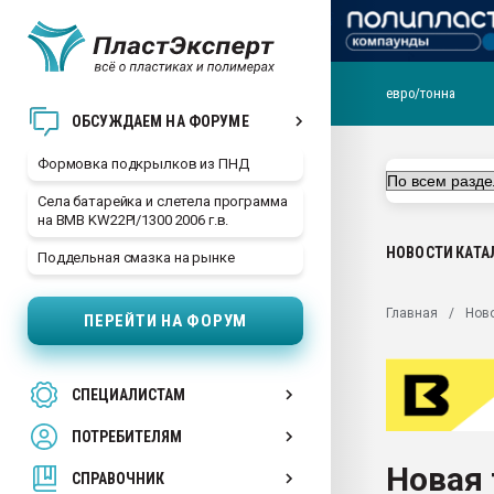
евро/тонна
Продажа готового бизн
ОБСУЖДАЕМ НА ФОРУМЕ
производство SPC лам
цикла
Формовка подкрылков из ПНД
29.07.2026 ФРП помог 
Села батарейка и слетела программа
заводу пластмасс" зах
на BMB KW22PI/1300 2006 г.в.
ППЭ
НОВОСТИ
КАТА
Поддельная смазка на рынке
Помощь в подборе мат
Вакуум-формовочные 
Главная
Нов
ПЕРЕЙТИ НА ФОРУМ
ближайшее подмосковье
Подмосковье, Москва
28.07.2026 Автоматиза
СПЕЦИАЛИСТАМ
первый план в перераб
пластмасс
ПОТРЕБИТЕЛЯМ
28.07.2026 "Техноникол
Новая 
ситуацией на строител
СПРАВОЧНИК