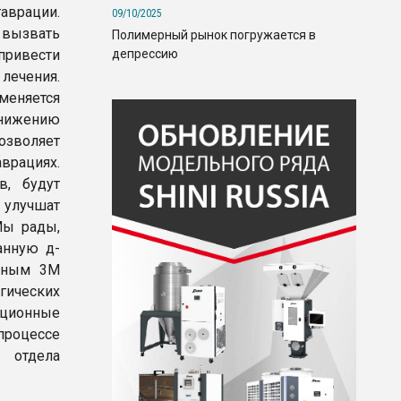
аврации.
09/10/2025
вызвать
Полимерный рынок погружается в
депрессию
 привести
лечения.
еняется
снижению
озволяет
рациях.
в, будут
 улучшат
Мы рады,
анную д-
чёным 3M
гических
ционные
 процессе
 отдела