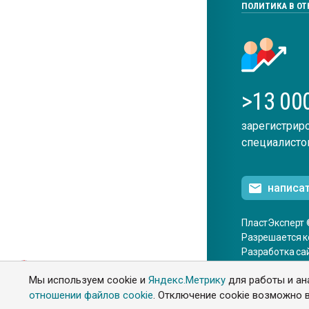
ПОЛИТИКА В О
>13 00
зарегистрир
специалисто
написа
ПластЭксперт 
Разрешается к
Разработка са
ENG
Мы используем cookie и
Яндекс.Метрику
для работы и ан
отношении файлов cookie
. Отключение cookie возможно в