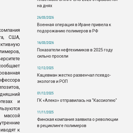
на днях
26/03/2026
Военная операция в Иране привела к
компания
подорожанию полимеров в РФ
та, США,
16/03/2026
ктивную
Показатели нефтехимиков в 2025 году
имеров,
сильно просели
ерситете
щает
12/12/2025
анная
Кацевман жестко развенчал псевдо-
офессора
экологов и РОП
позитов,
01/12/2025
одняшний
ГК «Алеко» отправилась на "Кассиопею"
тезах и
льзуются
11/11/2025
 массой
Финская компания заявила о революции
утренние
в рециклинге полимеров
иводят к