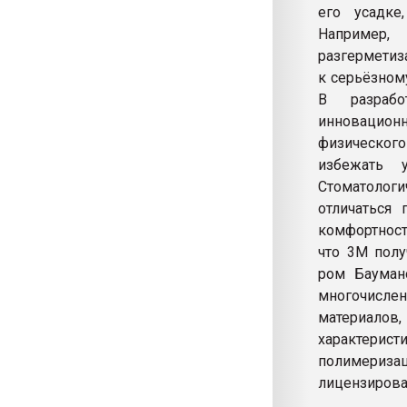
его усадке
Например
разгерметиз
к серьёзном
В разрабо
инновацион
физическог
избежать 
Стоматолог
отличаться 
комфортност
что 3M полу
ром Бауман
многочисле
материалов
характерист
полимериз
лицензирова