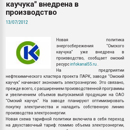
каучука" внедрена в
26.07.2022 "Сибирский т
намного дороже
производство
13/07/2012
ПЕРЕЙТИ НА 
Новая политика
энергосбережения "Омского
каучука" уже внедрена в
производство, сообщает омский
ресурс
infokanal55.ru
.
На предприятии
нефтехимического кластера проекта ПАРК, заводе "Омский
каучук" начинают экономить электроэнергию. Это связано,
прежде всего, с расширением производственной программы
и увеличением объемов выпускаемой продукции на ОАО
"Омский каучук". На заводе планируют оптимизировать
покупку электричества и наладить собственную линию
производства электроэнергии.
Новая схема тарифной политики включила в себя переход
на двухставочный тариф: помимо объема электроэнергии,