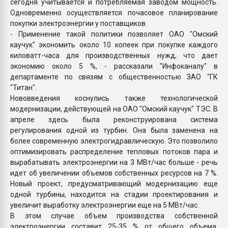
сегодня учитывается и потребляемая заводом мощность.
Одновременно осуществляется почасовое планирование
покупки электроэнергии у поставщиков.
- Применение такой политики позволяет ОАО "Омский
каучук" экономить около 10 копеек при покупке каждого
киловатт-часа для производственных нужд, что дает
экономию около 5 %, - рассказали "Инфоканалу" в
департаменте по связям с общественностью ЗАО "ГК
"Титан".
Нововведения коснулись также технологической
модернизации, действующей на ОАО "Омский каучук" ТЭС. В
апреле здесь была реконструирована система
регулирования одной из турбин. Она была заменена на
более современную электрогидравлическую. Это позволило
оптимизировать распределение тепловых потоков пара и
вырабатывать электроэнергии на 3 МВт/час больше - речь
идет об увеличении объемов собственных ресурсов на 7 %.
Новый проект, предусматривающий модернизацию еще
одной турбины, находится на стадии проектирования и
увеличит выработку электроэнергии еще на 5 МВт/час.
В этом случае объем производства собственной
электроэнергии составит 25-35 % от общего объема,