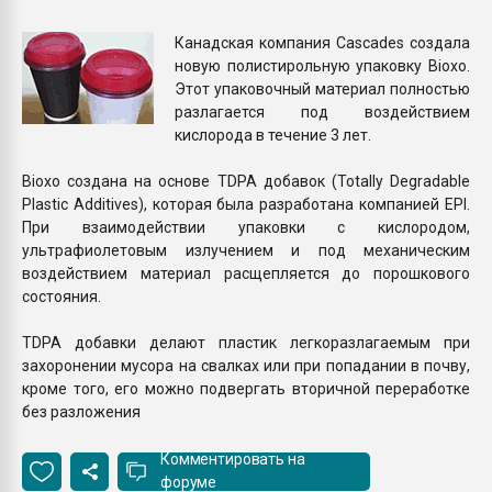
вакуумного формовани
Канадская компания Cascades создала
новую полистирольную упаковку Bioxo.
ПЕРЕЙТИ НА 
Этот упаковочный материал полностью
разлагается под воздействием
кислорода в течение 3 лет.
Bioxo создана на основе TDPA добавок (Totally Degradable
Plastic Additives), которая была разработана компанией EPI.
При взаимодействии упаковки с кислородом,
ультрафиолетовым излучением и под механическим
воздействием материал расщепляется до порошкового
состояния.
TDPA добавки делают пластик легкоразлагаемым при
захоронении мусора на свалках или при попадании в почву,
кроме того, его можно подвергать вторичной переработке
без разложения
Комментировать на
форуме