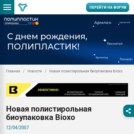
ПЕРЕЙТИ НА ФОРУМ
29.07.2026 ФРП помог 
заводу пластмасс" зах
ППЭ
Помощь в подборе мат
Вакуум-формовочные 
ближайшее подмосковье
Главная
Новости
Новая полистирольная биоупаковка Bioxo
Подмосковье, Москва
28.07.2026 Автоматиза
первый план в перераб
пластмасс
28.07.2026 "Техноникол
Новая полистирольная
ситуацией на строител
биоупаковка Bioxo
Всё, что касается выду
бутылок
12/04/2007
Материал поверхности 