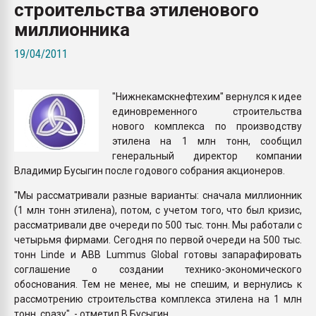
строительства этиленового
Всё, что касается выду
бутылок
миллионника
19/04/2011
ПЕРЕЙТИ НА 
"Нижнекамскнефтехим" вернулся к идее
единовременного строительства
нового комплекса по производству
этилена на 1 млн тонн, сообщил
генеральный директор компании
Владимир Бусыгин после годового собрания акционеров.
"Мы рассматривали разные варианты: сначала миллионник
(1 млн тонн этилена), потом, с учетом того, что был кризис,
рассматривали две очереди по 500 тыс. тонн. Мы работали с
четырьмя фирмами. Сегодня по первой очереди на 500 тыс.
тонн Linde и ABB Lummus Global готовы запарафировать
соглашение о создании технико-экономического
обоснования. Тем не менее, мы не спешим, и вернулись к
рассмотрению строительства комплекса этилена на 1 млн
тонн. cразу", - отметил В.Бусыгин.