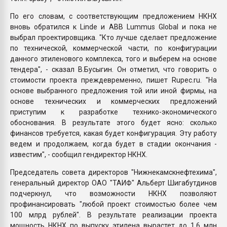
По его словам, с соответствующим предложением НКНХ
вновь обратился к Linde и ABB Lummus Global и пока не
выбрал проектировщика. "Кто лучше сделает предложение
по технической, коммерческой части, по конфигурации
данного этиленового комплекса, того и выберем на основе
тендера", - сказал В.Бусыгин. Он отметил, что говорить о
стоимости проекта преждевременно, пишет Rupec.ru. "На
основе выбранного предложения той или иной фирмы, на
основе технических и коммерческих предложений
приступим к разработке технико-экономического
обоснования. В результате этого будет ясно: сколько
финансов требуется, какая будет конфигурация. Эту работу
ведем и продолжаем, когда будет в стадии окончания -
известим", - сообщил гендиректор НКНХ.
Председатель совета директоров "Нижнекамскнефтехима",
генеральный директор ОАО "ТАИФ" Альберт Шигабутдинов
подчеркнул, что возможности НКНХ позволяют
профинансировать "любой проект стоимостью более чем
100 млрд рублей". В результате реализации проекта
мощность НКНХ по выпуску этилена вырастет до 1,6 млн