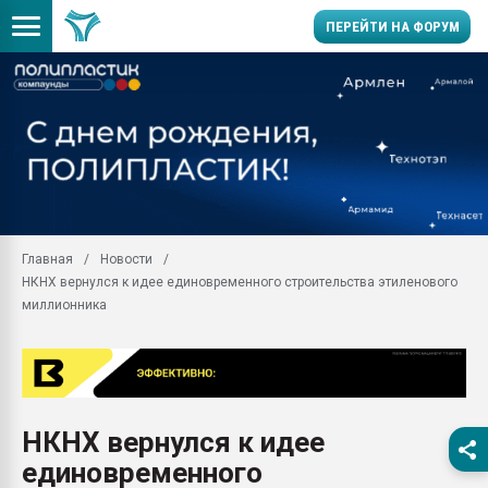
ПЕРЕЙТИ НА ФОРУМ
Продажа готового бизн
производство SPC лам
цикла
29.07.2026 ФРП помог 
заводу пластмасс" зах
ППЭ
Главная
Новости
Помощь в подборе мат
НКНХ вернулся к идее единовременного строительства этиленового
Вакуум-формовочные 
миллионника
ближайшее подмосковье
Подмосковье, Москва
28.07.2026 Автоматиза
первый план в перераб
пластмасс
НКНХ вернулся к идее
28.07.2026 "Техноникол
единовременного
ситуацией на строител