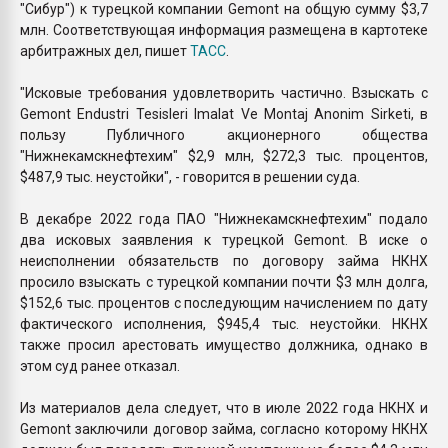
"Сибур") к турецкой компании Gemont на общую сумму $3,7
млн. Соответствующая информация размещена в картотеке
арбитражных дел, пишет
ТАСС
.
"Исковые требования удовлетворить частично. Взыскать с
Gemont Endustri Tesisleri Imalat Ve Montaj Anonim Sirketi, в
пользу Публичного акционерного общества
"Нижнекамскнефтехим" $2,9 млн, $272,3 тыс. процентов,
$487,9 тыс. неустойки", - говорится в решении суда.
В декабре 2022 года ПАО "Нижнекамскнефтехим" подало
два исковых заявления к турецкой Gemont. В иске о
неисполнении обязательств по договору займа НКНХ
просило взыскать с турецкой компании почти $3 млн долга,
$152,6 тыс. процентов с последующим начислением по дату
фактического исполнения, $945,4 тыс. неустойки. НКНХ
также просил арестовать имущество должника, однако в
этом суд ранее отказал.
Из материалов дела следует, что в июле 2022 года НКНХ и
Gemont заключили договор займа, согласно которому НКНХ