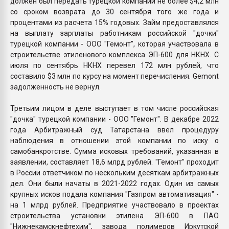
должен был передать турецкой компании не более $4,2 млн
со сроком возврата до 30 сентября того же года и
процентами из расчета 15% годовых. Займ предоставлялся
на выплату зарплаты работникам российской "дочки"
турецкой компании - ООО "Гемонт", которая участвовала в
строительстве этиленового комплекса ЭП-600 для НКНХ. С
июля по сентябрь НКНХ перевел 172 млн рублей, что
составило $3 млн по курсу на момент перечисления. Gemont
задолженность не вернул.
Третьим лицом в деле выступает в том числе российская
"дочка" турецкой компании - ООО "Гемонт". В декабре 2022
года Арбитражный суд Татарстана ввел процедуру
наблюдения в отношении этой компании по иску о
самобанкротстве. Сумма исковых требований, указанная в
заявлении, составляет 18,6 млрд рублей. "Гемонт" проходит
в России ответчиком по нескольким десяткам арбитражных
дел. Они были начаты в 2021-2022 годах. Один из самых
крупных исков подала компания "Газпром автоматизация" -
на 1 млрд рублей. Предприятие участвовало в проектах
строительства установки этилена ЭП-600 в ПАО
"Нижнекамскнефтехим", завода полимеров Иркутской