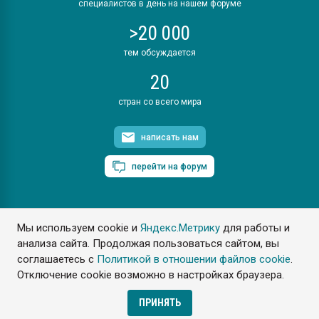
специалистов в день на нашем форуме
>20 000
тем обсуждается
20
стран со всего мира
написать нам
перейти на форум
Мы используем cookie и
Яндекс.Метрику
для работы и
ПластЭксперт © 2006. Все права защищены
анализа сайта. Продолжая пользоваться сайтом, вы
Разрешается копирование материалов сайта с обязательной
ссылкой на www.e-plastic.ru
соглашаетесь с
Политикой в отношении файлов cookie
.
Отключение cookie возможно в настройках браузера.
Разработка сайта
ПРИНЯТЬ