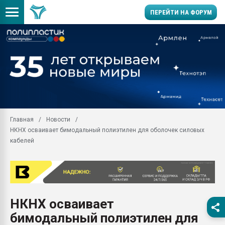
ПЕРЕЙТИ НА ФОРУМ
Продажа готового бизн
производство SPC лам
цикла
29.07.2026 ФРП помог 
заводу пластмасс" зах
ППЭ
Главная
Новости
Помощь в подборе мат
НКНХ осваивает бимодальный полиэтилен для оболочек силовых
Вакуум-формовочные 
кабелей
ближайшее подмосковье
Подмосковье, Москва
28.07.2026 Автоматиза
первый план в перераб
пластмасс
НКНХ осваивает
28.07.2026 "Техноникол
бимодальный полиэтилен для
ситуацией на строител