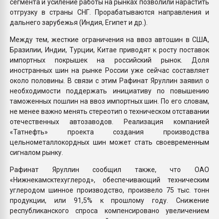
сегмента и усиление работы на рынках позволили нарастить
отгрузку в страны СНГ. Прорабатываются направления и
дальнего зарубежья (Индия, Египет и др.).
Между тем, жесткие ограничения на ввоз автошин в США,
Бразилии, Индии, Турции, Китае приводят к росту поставок
импортных покрышек на российский рынок. Доля
иностранных шин на рынке России уже сейчас составляет
около половины. В связи с этим Рафинат Яруллин заявил о
необходимости поддержать инициативу по повышению
таможенных пошлин на ввоз импортных шин. По его словам,
не менее важно менять стереотип о техническом отставании
отечественных автозаводов. Реализация компанией
«Татнефть» проекта создания производства
цельнометаллокордных шин может стать своевременным
сигналом рынку.
Рафинат Яруллин сообщил также, что ОАО
«Нижнекамсктехуглерод», обеспечивающий техническим
углеродом шинное производство, произвело 75 тыс. тонн
продукции, или 91,5% к прошлому году. Снижение
республиканского спроса компенсировано увеличением