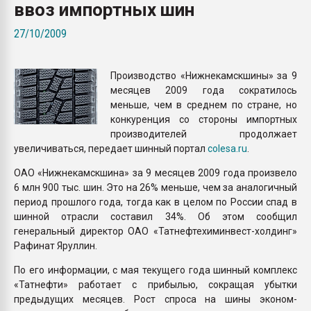
ввоз импортных шин
Всё, что касается выду
бутылок
27/10/2009
ПЕРЕЙТИ НА 
Производство «Нижнекамскшины» за 9
месяцев 2009 года сократилось
меньше, чем в среднем по стране, но
конкуренция со стороны импортных
производителей продолжает
увеличиваться, передает шинный портал
colesa.ru
.
ОАО «Нижнекамскшина» за 9 месяцев 2009 года произвело
6 млн 900 тыс. шин. Это на 26% меньше, чем за аналогичный
период прошлого года, тогда как в целом по России спад в
шинной отрасли составил 34%. Об этом сообщил
генеральный директор ОАО «Татнефтехиминвест-холдинг»
Рафинат Яруллин.
По его информации, с мая текущего года шинный комплекс
«Татнефти» работает с прибылью, сокращая убытки
предыдущих месяцев. Рост спроса на шины эконом-