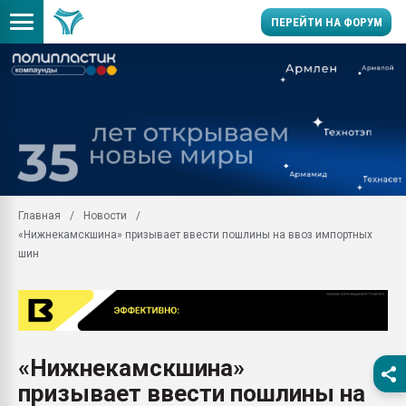
ПЕРЕЙТИ НА ФОРУМ
Продажа готового бизн
производство SPC лам
цикла
29.07.2026 ФРП помог 
заводу пластмасс" зах
ППЭ
Главная
Новости
Помощь в подборе мат
«Нижнекамскшина» призывает ввести пошлины на ввоз импортных
Вакуум-формовочные 
шин
ближайшее подмосковье
Подмосковье, Москва
28.07.2026 Автоматиза
первый план в перераб
пластмасс
«Нижнекамскшина»
28.07.2026 "Техноникол
призывает ввести пошлины на
ситуацией на строител