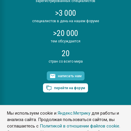
зарегистрированных специалистов
>3 000
специалистов в день на нашем форуме
>20 000
тем обсуждается
20
стран со всего мира
написать нам
перейти на форум
Мы используем cookie и
Яндекс.Метрику
для работы и
ПластЭксперт © 2006. Все права защищены
анализа сайта. Продолжая пользоваться сайтом, вы
Разрешается копирование материалов сайта с обязательной
ссылкой на www.e-plastic.ru
соглашаетесь с
Политикой в отношении файлов cookie
.