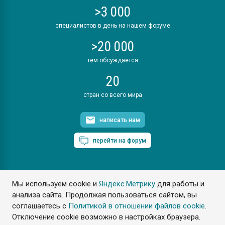
>3 000
специалистов в день на нашем форуме
>20 000
тем обсуждается
20
стран со всего мира
написать нам
перейти на форум
Мы используем cookie и
Яндекс.Метрику
для работы и
ПластЭксперт © 2006. Все права защищены
анализа сайта. Продолжая пользоваться сайтом, вы
Разрешается копирование материалов сайта с обязательной
ссылкой на www.e-plastic.ru
соглашаетесь с
Политикой в отношении файлов cookie
.
Отключение cookie возможно в настройках браузера.
Разработка сайта