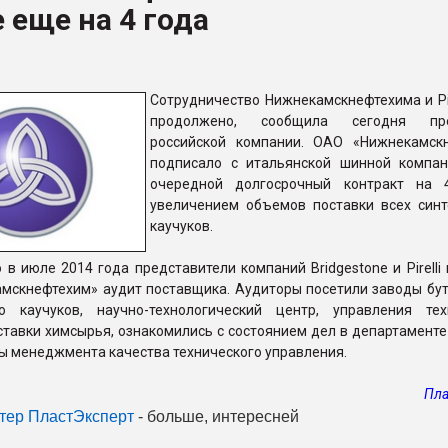
 еще на 4 года
ва ПЭТ
ФОРУМ
Сотрудничество Нижнекамскнефтехима и Pir
продолжено, сообщила сегодня пре
российской компании. ОАО «Нижнекамск
подписало с итальянской шинной компание
очередной долгосрочный контракт на 
увеличением объемов поставки всех синт
каучуков.
 в июле 2014 года представители компаний Bridgestone и Pirelli
мскнефтехим» аудит поставщика. Аудиторы посетили заводы бут
го каучуков, научно-технологический центр, управления тех
ставки химсырья, ознакомились с состоянием дел в департамент
ы менеджмента качества технического управления.
Пла
тер Пласт
Эксперт
- больше, интересней