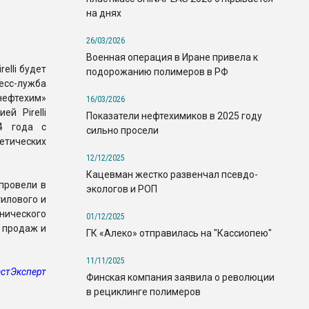
на днях
26/03/2026
Военная операция в Иране привела к
elli будет
подорожанию полимеров в РФ
сс-лужба
нефтехим»
16/03/2026
й Pirelli
Показатели нефтехимиков в 2025 году
4 года с
сильно просели
етических
12/12/2025
Кацевман жестко развенчал псевдо-
 провели в
экологов и РОП
илового и
нического
01/12/2025
е продаж и
ГК «Алеко» отправилась на "Кассиопею"
11/11/2025
стЭксперт
Финская компания заявила о революции
в рециклинге полимеров