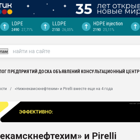
LDPE
LLDPE
HDPE injection
2490
27,71%
2150
26,05%
2190
25,11%
еса -
ината полного
"Ижевскому
ватить рынок
ЛОГ ПРЕДПРИЯТИЙ
ДОСКА ОБЪЯВЛЕНИЙ
КОНСУЛЬТАЦИОННЫЙ ЦЕНТР
ериала
машины:
ости
«Нижнекамскнефтехим» и Pirelli вместе еще на 4 года
, с.-в.
ция выходит на
отке
ь" довольна
камскнефтехим» и Pirelli
ьном рынке