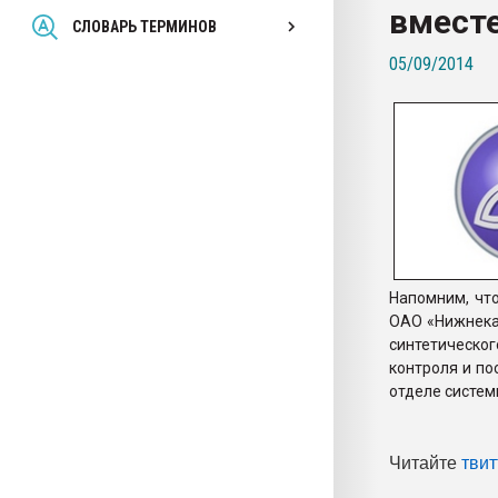
вместе
Всё, что касается выду
СЛОВАРЬ ТЕРМИНОВ
бутылок
05/09/2014
ПЕРЕЙТИ НА 
Напомним, что
ОАО «Нижнека
синтетическо
контроля и по
отделе систем
Читайте
твит