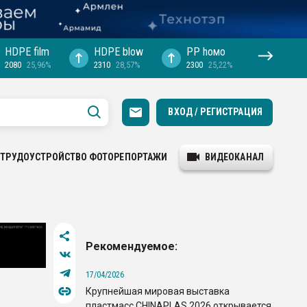
HDPE film
HDPE blow
PP hомо
2080
25,96%
2310
28,57%
2300
25,22%
ВХОД / РЕГИСТРАЦИЯ
ТРУДОУСТРОЙСТВО
ФОТОРЕПОРТАЖИ
ВИДЕОКАНАЛ
Рекомендуемое:
17/04/2026
Крупнейшая мировая выставка
пластмасс CHINAPLAS 2026 открывается